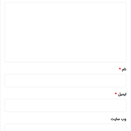
د
ی
د
گ
ا
ه
*
نام
*
ایمیل
*
وب‌ سایت