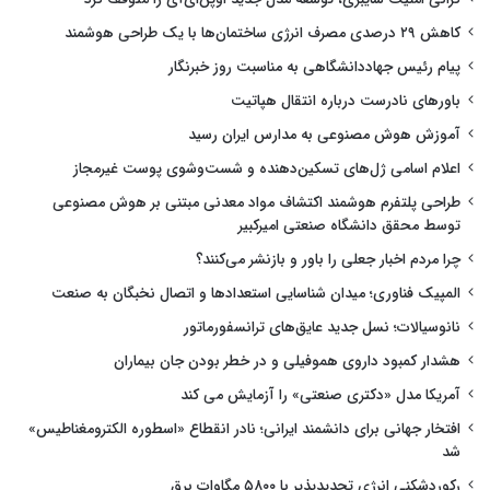
کاهش ۲۹ درصدی مصرف انرژی ساختمان‌ها با یک طراحی هوشمند
پیام رئیس جهاددانشگاهی به مناسبت روز خبرنگار
باورهای نادرست درباره انتقال هپاتیت
آموزش هوش مصنوعی به مدارس ایران رسید
اعلام اسامی ژل‌های تسکین‌دهنده و شست‌وشوی پوست غیرمجاز
طراحی پلتفرم هوشمند اکتشاف مواد معدنی مبتنی بر هوش مصنوعی
توسط محقق دانشگاه صنعتی امیرکبیر
چرا مردم اخبار جعلی را باور و بازنشر می‌کنند؟
المپیک فناوری؛ میدان شناسایی استعدادها و اتصال نخبگان به صنعت
نانوسیالات؛ نسل جدید عایق‌های ترانسفورماتور
هشدار کمبود داروی هموفیلی و در خطر بودن جان بیماران
آمریکا مدل «دکتری صنعتی» را آزمایش می کند
افتخار جهانی برای دانشمند ایرانی؛ نادر انقطاع «اسطوره الکترومغناطیس»
شد
رکوردشکنی انرژی تجدیدپذیر با ۵۸۰۰ مگاوات برق