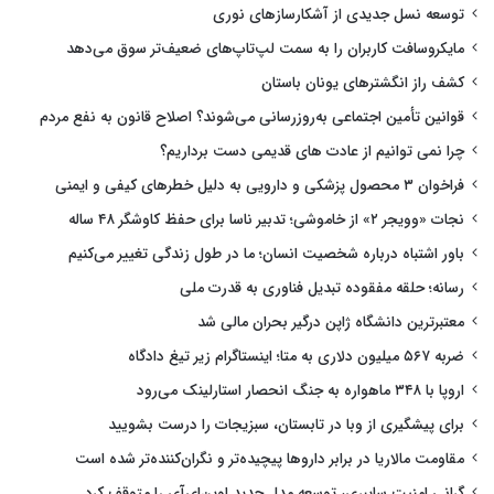
توسعه نسل جدیدی از آشکارسازهای نوری
مایکروسافت کاربران را به سمت لپ‌تاپ‌های ضعیف‌تر سوق می‌دهد
کشف راز انگشترهای یونان باستان
قوانین تأمین اجتماعی به‌روزرسانی می‌شوند؟ اصلاح قانون به نفع مردم
چرا نمی توانیم از عادت های قدیمی دست برداریم؟
فراخوان ۳ محصول پزشکی و دارویی به دلیل خطرهای کیفی و ایمنی
نجات «وویجر ۲» از خاموشی؛ تدبیر ناسا برای حفظ کاوشگر ۴۸ ساله
باور اشتباه درباره شخصیت انسان؛ ما در طول زندگی تغییر می‌کنیم
رسانه؛ حلقه مفقوده تبدیل فناوری به قدرت ملی
معتبرترین دانشگاه ژاپن درگیر بحران مالی شد
ضربه ۵۶۷ میلیون دلاری به متا؛ اینستاگرام زیر تیغ دادگاه
اروپا با ۳۴۸ ماهواره به جنگ انحصار استارلینک می‌رود
برای پیشگیری از وبا در تابستان، سبزیجات را درست بشویید
مقاومت مالاریا در برابر داروها پیچیده‌تر و نگران‌کننده‌تر شده است
گرانی امنیت سایبری، توسعه مدل جدید اوپن‌ای‌آی را متوقف کرد