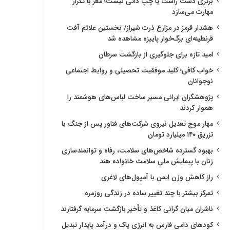
برتری دست راست یا چپ ذاتی نیست؛ مغز با تکرار
مهارت می‌سازد
هشدار قرمز در مزارع ذرت شیراز/ نخستین علائم آفت
قرنطینه‌ای برگ‌خوار پاییزه مشاهده شد
امید تازه برای جلوگیری از بازگشت سرطان
خواب کافی؛ کلید موفقیت تحصیلی و روابط اجتماعی
نوجوانان
پژوهشگران ایرانی مسیر ساخت لباس‌های هوشمند را
هموار کردند
مهار موج تعدیل نیروی شرکت‌های فناور پس از جنگ با
تزریق ۱۴۰ میلیارد تومان
بهبود گسترده شاخص‌های سلامت، رفاه و توانمندسازی
زنان با پیمایش ملی سلامت خانواده هند
راز کاهش وزن ایمن با آمپول‌های لاغری
تمرکز بیشتر با چند تغییر ساده در زندگی روزمره
ناشران میان گرانی کاغذ و تأخیر بازگشت سرمایه گرفتارند
کودهای دامی فارس به انرژی پاک و درآمد پایدار تبدیل