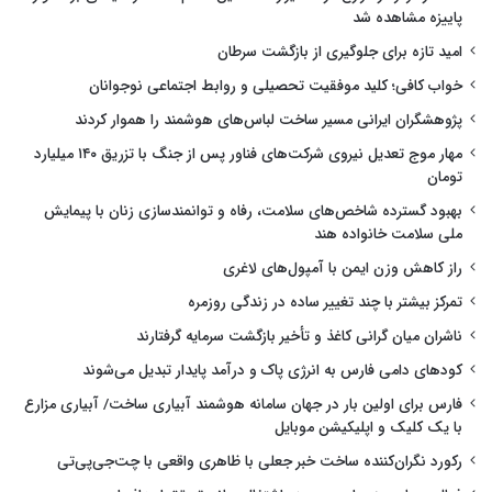
پاییزه مشاهده شد
امید تازه برای جلوگیری از بازگشت سرطان
خواب کافی؛ کلید موفقیت تحصیلی و روابط اجتماعی نوجوانان
پژوهشگران ایرانی مسیر ساخت لباس‌های هوشمند را هموار کردند
مهار موج تعدیل نیروی شرکت‌های فناور پس از جنگ با تزریق ۱۴۰ میلیارد
تومان
بهبود گسترده شاخص‌های سلامت، رفاه و توانمندسازی زنان با پیمایش
ملی سلامت خانواده هند
راز کاهش وزن ایمن با آمپول‌های لاغری
تمرکز بیشتر با چند تغییر ساده در زندگی روزمره
ناشران میان گرانی کاغذ و تأخیر بازگشت سرمایه گرفتارند
کودهای دامی فارس به انرژی پاک و درآمد پایدار تبدیل می‌شوند
فارس برای اولین بار در جهان سامانه هوشمند آبیاری ساخت/ آبیاری مزارع
با یک کلیک و اپلیکیشن موبایل
رکورد نگران‌کننده ساخت خبر جعلی با ظاهری واقعی با چت‌جی‌پی‌تی