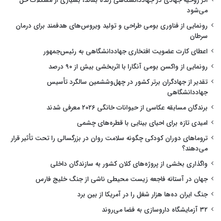
اگر روحیه جهادی در جهاددانشگاهی زنده بماند، بسیاری از مشکلات حل
می‌شود
رونمایی از فناوری بومی طراحی و تولید ویروس‌های هدفمند برای درمان
سرطان
اعطای کارت عضویت افتخاری جهاددانشگاهی به رئیس‌جمهور
رونمایی از واکسن بومی آنگارا با اثربخشی بیش از ۹۰ درصد
تقدیر از جهادگران برتر کشور در چهل‌وششمین سالگرد تأسیس
جهاددانشگاهی
برندگان مسابقه عکاسی از حیوانات خانگی ۲۰۲۶ معرفی شدند
امیدی تازه برای احیای بینایی با قطره‌های چشمی
تروماهای دوران کودکی چگونه سلامت روان در بزرگسالی را تحت تأثیر قرار
می‌دهند؟
واگذاری بخشی از پروژه‌های کلان کشور به سازندگان داخلی
جهان در آستانه فاجعه زیست محیطی ناشی از جنگ خلیج فارس
جنگ ایران ده‌ها هزار شغل را در آمریکا از بین برد
۳۲ آزمایشگاه داروسازی به فضا می‌روند