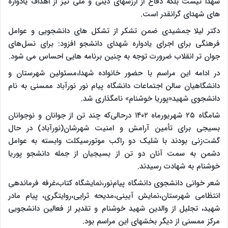
شهدا نیست بلکه دفاع از ارزشهای دینی و ملی نیز از اهداف یادواره
های شهدای گرانقدر است.
دکتر لیلا جمشیدی ضمن تشکر از تشکل های دانشجویی و عوامل
فرهنگی برای اجرای یادواره شهدای دانشجو افزود: برای نسل‌های
جوان تر انقلاب ضرورت توجه به چنین برنامه هایی احساس می شود.
در ادامه این مراسم با حضور خانواده شهدا،مسئولین شهرستان و
دانشگاهیان سالن اجتماعات دانشگاه پیام نور نورآباد ممسنی به نام
دانشجوی شهید«پوریا خوشنام» نامگذاری شد.
شامگاه ۲۵ شهریورماه ۱۴۰۲ درحالی‌که چند تن از جوانان و نوجوانان
بسیجی برای تأمین آرامش و امنیت شهرشان(نورآباد) در حال
گشت‌زنی بودند با شلیک دو راکب موتورسیکلت وابسته به عوامل
دشمن به سمت آنان دو تن از بسیجیان از جمله دانشجو پوریا
خوشنام به شهادت رسیدند.
شعر خوانی دانشجوی دانشگاه پیام‌نور،نمایشگاه کتاب،غرفه فرماندهی
انتظامی شهرستان،نمایش آیینی،مدیحه ثرایی،روایتگری، پیام مادر
شهید، تجلیل از والدین شهید خوشنام و تقدیر از فعالین دانشجویی
مرکز ممسنی از دیگر بخشهای این مراسم بود.