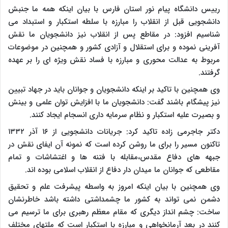
رییس دانشگاه پیام نور استان فارس با بیان اینکه همه ما جنبش
دانشجویی قبل از انقلاب را مبارزه با سلطه استکبار و استبداد می
شناسیم افزود: در مقاطع پس از انقلاب نیز دانشجویان ما نقش
آفرینی نموده و برای استقلال و آزادی کشور و همچنین در موضوعات
مربوط به عدالت محوری و مبارزه با فساد نقش ویژه ای را بر عهده
گرفتند.
وی همچنین با تاکید بر اینکه دانشجویان و جوانان باید در جهاد تبیین
نیز پیشگام باشند گفت: دانشجویان ما با افزایش توان علمی و بینش
و بصیرت علیه استکبار و نظام سرمایه داری انسجام ایجاد کنند.
دکتر جاجرمی زاده تاکید کرد: جریانات دانشجویی از ۱۶ آذر ۱۳۳۲
تاکنون مسیر را برای ما روشن کرده است که نمونه آن ایفای نقش در
جبهه های دفاع مقدس،مقابله با فتنه ها و اغتشاشات و تمام
مقاطعی که جوانان ما میدان دار دفاع از انقلاب اسلامی بوده اند.
وی همچنین با بیان اینکه امروز به واسطه پیشرفت علم و تحقیق
دشمن نمی تواند به کشور ما چشمداشتی داشته باشد خاطرنشان
ساخت: چشم انداز دیگری که مقام معظم رهبری برای ما ترسیم می
کنند در بعد آرمانخواهی و مبارزه با استکبار است که ملتهای مختلف