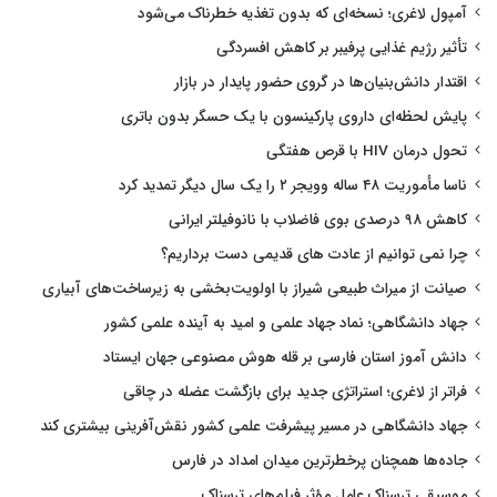
آمپول لاغری؛ نسخه‌ای که بدون تغذیه خطرناک می‌شود
تأثیر رژیم غذایی پرفیبر بر کاهش افسردگی
اقتدار دانش‌بنیان‌ها در گروی حضور پایدار در بازار
پایش لحظه‌ای داروی پارکینسون با یک حسگر بدون باتری
تحول درمان HIV با قرص هفتگی
ناسا مأموریت ۴۸ ساله وویجر ۲ را یک سال دیگر تمدید کرد
کاهش ۹۸ درصدی بوی فاضلاب با نانوفیلتر ایرانی
چرا نمی توانیم از عادت های قدیمی دست برداریم؟
صیانت از میراث طبیعی شیراز با اولویت‌بخشی به زیرساخت‌های آبیاری
جهاد دانشگاهی؛ نماد جهاد علمی و امید به آینده علمی کشور
دانش آموز استان فارسی بر قله هوش مصنوعی جهان ایستاد
فراتر از لاغری؛ استراتژی جدید برای بازگشت عضله در چاقی
جهاد دانشگاهی در مسیر پیشرفت علمی کشور نقش‌آفرینی بیشتری کند
جاده‌ها همچنان پرخطرترین میدان امداد در فارس
موسیقی ترسناک عامل مؤثر فیلم‌های ترسناک