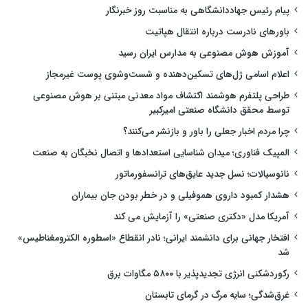
پیام رئیس جهاددانشگاهی به مناسبت روز خبرنگار
باورهای نادرست درباره انتقال هپاتیت
آموزش هوش مصنوعی به مدارس ایران رسید
اعلام اسامی ژل‌های تسکین‌دهنده و شست‌وشوی پوست غیرمجاز
طراحی پلتفرم هوشمند اکتشاف مواد معدنی مبتنی بر هوش مصنوعی
توسط محقق دانشگاه صنعتی امیرکبیر
چرا مردم اخبار جعلی را باور و بازنشر می‌کنند؟
المپیک فناوری؛ میدان شناسایی استعدادها و اتصال نخبگان به صنعت
نانوسیالات؛ نسل جدید عایق‌های ترانسفورماتور
هشدار کمبود داروی هموفیلی و در خطر بودن جان بیماران
آمریکا مدل «دکتری صنعتی» را آزمایش می کند
افتخار جهانی برای دانشمند ایرانی؛ نادر انقطاع «اسطوره الکترومغناطیس»
شد
رکوردشکنی انرژی تجدیدپذیر با ۵۸۰۰ مگاوات برق
غرق‌شدگی؛ سایه مرگ در گرمای تابستان