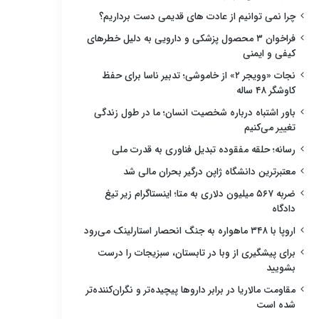
چرا نمی توانیم از عادت های قدیمی دست برداریم؟
فراخوان ۳ محصول پزشکی و دارویی به دلیل خطرهای
کیفی و ایمنی
نجات «وویجر ۲» از خاموشی؛ تدبیر ناسا برای حفظ
کاوشگر ۴۸ ساله
باور اشتباه درباره شخصیت انسان؛ ما در طول زندگی
تغییر می‌کنیم
رسانه؛ حلقه مفقوده تبدیل فناوری به قدرت ملی
معتبرترین دانشگاه ژاپن درگیر بحران مالی شد
ضربه ۵۶۷ میلیون دلاری به متا؛ اینستاگرام زیر تیغ
دادگاه
اروپا با ۳۴۸ ماهواره به جنگ انحصار استارلینک می‌رود
برای پیشگیری از وبا در تابستان، سبزیجات را درست
بشویید
مقاومت مالاریا در برابر داروها پیچیده‌تر و نگران‌کننده‌تر
شده است