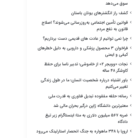
سوق می‌دهد
کشف راز انگشترهای یونان باستان
قوانین تأمین اجتماعی به‌روزرسانی می‌شوند؟ اصلاح
قانون به نفع مردم
چرا نمی توانیم از عادت های قدیمی دست برداریم؟
فراخوان ۳ محصول پزشکی و دارویی به دلیل خطرهای
کیفی و ایمنی
نجات «وویجر ۲» از خاموشی؛ تدبیر ناسا برای حفظ
کاوشگر ۴۸ ساله
باور اشتباه درباره شخصیت انسان؛ ما در طول زندگی
تغییر می‌کنیم
رسانه؛ حلقه مفقوده تبدیل فناوری به قدرت ملی
معتبرترین دانشگاه ژاپن درگیر بحران مالی شد
ضربه ۵۶۷ میلیون دلاری به متا؛ اینستاگرام زیر تیغ
دادگاه
اروپا با ۳۴۸ ماهواره به جنگ انحصار استارلینک می‌رود