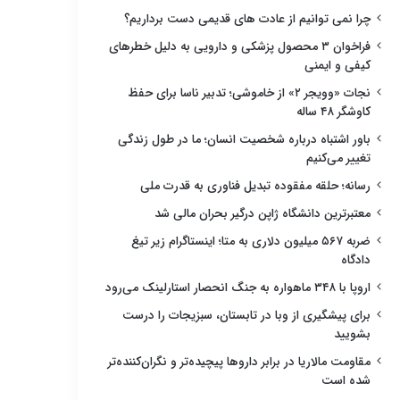
چرا نمی توانیم از عادت های قدیمی دست برداریم؟
فراخوان ۳ محصول پزشکی و دارویی به دلیل خطرهای
کیفی و ایمنی
نجات «وویجر ۲» از خاموشی؛ تدبیر ناسا برای حفظ
کاوشگر ۴۸ ساله
باور اشتباه درباره شخصیت انسان؛ ما در طول زندگی
تغییر می‌کنیم
رسانه؛ حلقه مفقوده تبدیل فناوری به قدرت ملی
معتبرترین دانشگاه ژاپن درگیر بحران مالی شد
ضربه ۵۶۷ میلیون دلاری به متا؛ اینستاگرام زیر تیغ
دادگاه
اروپا با ۳۴۸ ماهواره به جنگ انحصار استارلینک می‌رود
برای پیشگیری از وبا در تابستان، سبزیجات را درست
بشویید
مقاومت مالاریا در برابر داروها پیچیده‌تر و نگران‌کننده‌تر
شده است