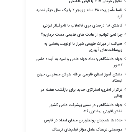
تحول درمان HIV با قرص هفتگی
ناسا مأموریت ۴۸ ساله وویجر ۲ را یک سال دیگر تمدید
کرد
کاهش ۹۸ درصدی بوی فاضلاب با نانوفیلتر ایرانی
چرا نمی توانیم از عادت های قدیمی دست برداریم؟
صیانت از میراث طبیعی شیراز با اولویت‌بخشی به
زیرساخت‌های آبیاری
جهاد دانشگاهی؛ نماد جهاد علمی و امید به آینده علمی
کشور
دانش آموز استان فارسی بر قله هوش مصنوعی جهان
ایستاد
فراتر از لاغری؛ استراتژی جدید برای بازگشت عضله در
چاقی
جهاد دانشگاهی در مسیر پیشرفت علمی کشور
نقش‌آفرینی بیشتری کند
جاده‌ها همچنان پرخطرترین میدان امداد در فارس
موسیقی ترسناک عامل مؤثر فیلم‌های ترسناک