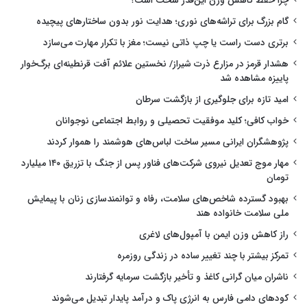
چرا حفظ کاهش وزن این‌قدر سخت است؟
گام بزرگ برای تراشه‌های نوری؛ هدایت نور بدون ساختارهای پیچیده
برتری دست راست یا چپ ذاتی نیست؛ مغز با تکرار مهارت می‌سازد
هشدار قرمز در مزارع ذرت شیراز/ نخستین علائم آفت قرنطینه‌ای برگ‌خوار
پاییزه مشاهده شد
امید تازه برای جلوگیری از بازگشت سرطان
خواب کافی؛ کلید موفقیت تحصیلی و روابط اجتماعی نوجوانان
پژوهشگران ایرانی مسیر ساخت لباس‌های هوشمند را هموار کردند
مهار موج تعدیل نیروی شرکت‌های فناور پس از جنگ با تزریق ۱۴۰ میلیارد
تومان
بهبود گسترده شاخص‌های سلامت، رفاه و توانمندسازی زنان با پیمایش
ملی سلامت خانواده هند
راز کاهش وزن ایمن با آمپول‌های لاغری
تمرکز بیشتر با چند تغییر ساده در زندگی روزمره
ناشران میان گرانی کاغذ و تأخیر بازگشت سرمایه گرفتارند
کودهای دامی فارس به انرژی پاک و درآمد پایدار تبدیل می‌شوند