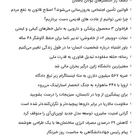
کشف راز انگشترهای یونان باستان
قوانین تأمین اجتماعی به‌روزرسانی می‌شوند؟ اصلاح قانون به نفع مردم
چرا نمی توانیم از عادت های قدیمی دست برداریم؟
فراخوان ۳ محصول پزشکی و دارویی به دلیل خطرهای کیفی و ایمنی
نجات «وویجر ۲» از خاموشی؛ تدبیر ناسا برای حفظ کاوشگر ۴۸ ساله
باور اشتباه درباره شخصیت انسان؛ ما در طول زندگی تغییر می‌کنیم
رسانه؛ حلقه مفقوده تبدیل فناوری به قدرت ملی
معتبرترین دانشگاه ژاپن درگیر بحران مالی شد
ضربه ۵۶۷ میلیون دلاری به متا؛ اینستاگرام زیر تیغ دادگاه
اروپا با ۳۴۸ ماهواره به جنگ انحصار استارلینک می‌رود
برای پیشگیری از وبا در تابستان، سبزیجات را درست بشویید
مقاومت مالاریا در برابر داروها پیچیده‌تر و نگران‌کننده‌تر شده است
گرانی امنیت سایبری، توسعه مدل جدید اوپن‌ای‌آی را متوقف کرد
کاهش ۲۹ درصدی مصرف انرژی ساختمان‌ها با یک طراحی هوشمند
پیام رئیس جهاددانشگاهی به مناسبت روز خبرنگار