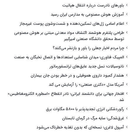
باورهای نادرست درباره انتقال هپاتیت
آموزش هوش مصنوعی به مدارس ایران رسید
اعلام اسامی ژل‌های تسکین‌دهنده و شست‌وشوی پوست غیرمجاز
طراحی پلتفرم هوشمند اکتشاف مواد معدنی مبتنی بر هوش مصنوعی
توسط محقق دانشگاه صنعتی امیرکبیر
چرا مردم اخبار جعلی را باور و بازنشر می‌کنند؟
المپیک فناوری؛ میدان شناسایی استعدادها و اتصال نخبگان به صنعت
نانوسیالات؛ نسل جدید عایق‌های ترانسفورماتور
هشدار کمبود داروی هموفیلی و در خطر بودن جان بیماران
آمریکا مدل «دکتری صنعتی» را آزمایش می کند
افتخار جهانی برای دانشمند ایرانی؛ نادر انقطاع «اسطوره الکترومغناطیس»
شد
رکوردشکنی انرژی تجدیدپذیر با ۵۸۰۰ مگاوات برق
غرق‌شدگی؛ سایه مرگ در گرمای تابستان
آمپول لاغری؛ نسخه‌ای که بدون تغذیه خطرناک می‌شود