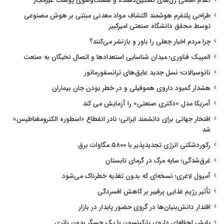
اعلام اسامی ژل‌های تسکین‌دهنده و شست‌وشوی پوست غیرمجاز
طراحی پلتفرم هوشمند اکتشاف مواد معدنی مبتنی بر هوش مصنوعی
توسط محقق دانشگاه صنعتی امیرکبیر
چرا مردم اخبار جعلی را باور و بازنشر می‌کنند؟
المپیک فناوری؛ میدان شناسایی استعدادها و اتصال نخبگان به صنعت
نانوسیالات؛ نسل جدید عایق‌های ترانسفورماتور
هشدار کمبود داروی هموفیلی و در خطر بودن جان بیماران
آمریکا مدل «دکتری صنعتی» را آزمایش می کند
افتخار جهانی برای دانشمند ایرانی؛ نادر انقطاع «اسطوره الکترومغناطیس»
شد
رکوردشکنی انرژی تجدیدپذیر با ۵۸۰۰ مگاوات برق
غرق‌شدگی؛ سایه مرگ در گرمای تابستان
آمپول لاغری؛ نسخه‌ای که بدون تغذیه خطرناک می‌شود
تأثیر رژیم غذایی پرفیبر بر کاهش افسردگی
اقتدار دانش‌بنیان‌ها در گروی حضور پایدار در بازار
پایش لحظه‌ای داروی پارکینسون با یک حسگر بدون باتری