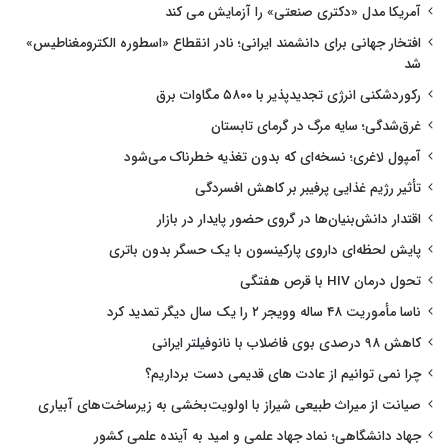
آمریکا مدل «دکتری صنعتی» را آزمایش می کند
افتخار جهانی برای دانشمند ایرانی؛ نادر انقطاع «اسطوره الکترومغناطیس»
شد
رکوردشکنی انرژی تجدیدپذیر با ۵۸۰۰ مگاوات برق
غرق‌شدگی؛ سایه مرگ در گرمای تابستان
آمپول لاغری؛ نسخه‌ای که بدون تغذیه خطرناک می‌شود
تأثیر رژیم غذایی پرفیبر بر کاهش افسردگی
اقتدار دانش‌بنیان‌ها در گروی حضور پایدار در بازار
پایش لحظه‌ای داروی پارکینسون با یک حسگر بدون باتری
تحول درمان HIV با قرص هفتگی
ناسا مأموریت ۴۸ ساله وویجر ۲ را یک سال دیگر تمدید کرد
کاهش ۹۸ درصدی بوی فاضلاب با نانوفیلتر ایرانی
چرا نمی توانیم از عادت های قدیمی دست برداریم؟
صیانت از میراث طبیعی شیراز با اولویت‌بخشی به زیرساخت‌های آبیاری
جهاد دانشگاهی؛ نماد جهاد علمی و امید به آینده علمی کشور