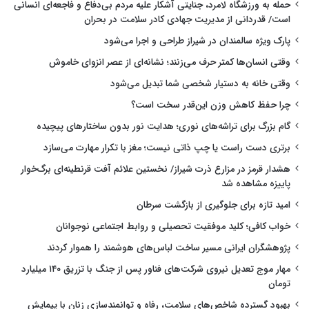
حمله به ورزشگاه لامرد، جنایتی آشکار علیه مردم بی‌دفاع و فاجعه‌ای انسانی
است/ قدردانی از مدیریت جهادی کادر سلامت در بحران
پارک ویژه سالمندان در شیراز طراحی و اجرا می‌شود
وقتی انسان‌ها کمتر حرف می‌زنند؛ نشانه‌ای از عصر انزوای خاموش
وقتی خانه به دستیار شخصی شما تبدیل می‌شود
چرا حفظ کاهش وزن این‌قدر سخت است؟
گام بزرگ برای تراشه‌های نوری؛ هدایت نور بدون ساختارهای پیچیده
برتری دست راست یا چپ ذاتی نیست؛ مغز با تکرار مهارت می‌سازد
هشدار قرمز در مزارع ذرت شیراز/ نخستین علائم آفت قرنطینه‌ای برگ‌خوار
پاییزه مشاهده شد
امید تازه برای جلوگیری از بازگشت سرطان
خواب کافی؛ کلید موفقیت تحصیلی و روابط اجتماعی نوجوانان
پژوهشگران ایرانی مسیر ساخت لباس‌های هوشمند را هموار کردند
مهار موج تعدیل نیروی شرکت‌های فناور پس از جنگ با تزریق ۱۴۰ میلیارد
تومان
بهبود گسترده شاخص‌های سلامت، رفاه و توانمندسازی زنان با پیمایش