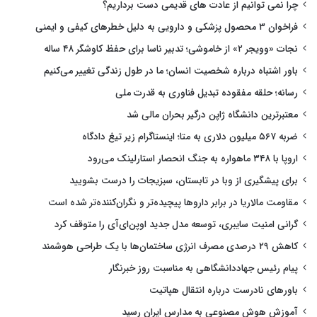
چرا نمی توانیم از عادت های قدیمی دست برداریم؟
فراخوان ۳ محصول پزشکی و دارویی به دلیل خطرهای کیفی و ایمنی
نجات «وویجر ۲» از خاموشی؛ تدبیر ناسا برای حفظ کاوشگر ۴۸ ساله
باور اشتباه درباره شخصیت انسان؛ ما در طول زندگی تغییر می‌کنیم
رسانه؛ حلقه مفقوده تبدیل فناوری به قدرت ملی
معتبرترین دانشگاه ژاپن درگیر بحران مالی شد
ضربه ۵۶۷ میلیون دلاری به متا؛ اینستاگرام زیر تیغ دادگاه
اروپا با ۳۴۸ ماهواره به جنگ انحصار استارلینک می‌رود
برای پیشگیری از وبا در تابستان، سبزیجات را درست بشویید
مقاومت مالاریا در برابر داروها پیچیده‌تر و نگران‌کننده‌تر شده است
گرانی امنیت سایبری، توسعه مدل جدید اوپن‌ای‌آی را متوقف کرد
کاهش ۲۹ درصدی مصرف انرژی ساختمان‌ها با یک طراحی هوشمند
پیام رئیس جهاددانشگاهی به مناسبت روز خبرنگار
باورهای نادرست درباره انتقال هپاتیت
آموزش هوش مصنوعی به مدارس ایران رسید