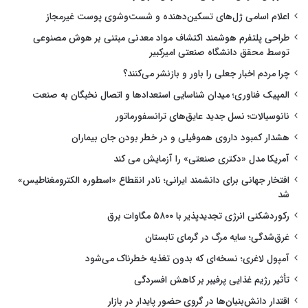
اعلام اسامی ژل‌های تسکین‌دهنده و شست‌وشوی پوست غیرمجاز
طراحی پلتفرم هوشمند اکتشاف مواد معدنی مبتنی بر هوش مصنوعی
توسط محقق دانشگاه صنعتی امیرکبیر
چرا مردم اخبار جعلی را باور و بازنشر می‌کنند؟
المپیک فناوری؛ میدان شناسایی استعدادها و اتصال نخبگان به صنعت
نانوسیالات؛ نسل جدید عایق‌های ترانسفورماتور
هشدار کمبود داروی هموفیلی و در خطر بودن جان بیماران
آمریکا مدل «دکتری صنعتی» را آزمایش می کند
افتخار جهانی برای دانشمند ایرانی؛ نادر انقطاع «اسطوره الکترومغناطیس»
شد
رکوردشکنی انرژی تجدیدپذیر با ۵۸۰۰ مگاوات برق
غرق‌شدگی؛ سایه مرگ در گرمای تابستان
آمپول لاغری؛ نسخه‌ای که بدون تغذیه خطرناک می‌شود
تأثیر رژیم غذایی پرفیبر بر کاهش افسردگی
اقتدار دانش‌بنیان‌ها در گروی حضور پایدار در بازار