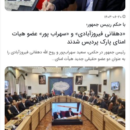
۱۴۰۳-۰۶-۲۰
با حکم رییس جمهور؛
«دهقانی فیروزآبادی» و «سهراب پور» عضو هیات
امنای پارک پردیس شدند
رئیس جمهور در حکمی، سعید سهراب‌پور و روح الله دهقانی فیروزآبادی را
به عنوان دو عضو حقیقی جدید هیأت امنای…