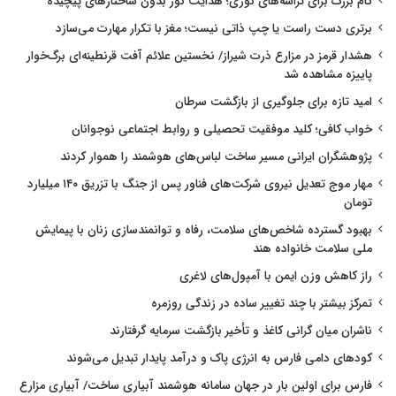
گام بزرگ برای تراشه‌های نوری؛ هدایت نور بدون ساختارهای پیچیده
برتری دست راست یا چپ ذاتی نیست؛ مغز با تکرار مهارت می‌سازد
هشدار قرمز در مزارع ذرت شیراز/ نخستین علائم آفت قرنطینه‌ای برگ‌خوار
پاییزه مشاهده شد
امید تازه برای جلوگیری از بازگشت سرطان
خواب کافی؛ کلید موفقیت تحصیلی و روابط اجتماعی نوجوانان
پژوهشگران ایرانی مسیر ساخت لباس‌های هوشمند را هموار کردند
مهار موج تعدیل نیروی شرکت‌های فناور پس از جنگ با تزریق ۱۴۰ میلیارد
تومان
بهبود گسترده شاخص‌های سلامت، رفاه و توانمندسازی زنان با پیمایش
ملی سلامت خانواده هند
راز کاهش وزن ایمن با آمپول‌های لاغری
تمرکز بیشتر با چند تغییر ساده در زندگی روزمره
ناشران میان گرانی کاغذ و تأخیر بازگشت سرمایه گرفتارند
کودهای دامی فارس به انرژی پاک و درآمد پایدار تبدیل می‌شوند
فارس برای اولین بار در جهان سامانه هوشمند آبیاری ساخت/ آبیاری مزارع