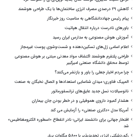
کاهش ۲۹ درصدی مصرف انرژی ساختمان‌ها با یک طراحی هوشمند
پیام رئیس جهاددانشگاهی به مناسبت روز خبرنگار
باورهای نادرست درباره انتقال هپاتیت
آموزش هوش مصنوعی به مدارس ایران رسید
اعلام اسامی ژل‌های تسکین‌دهنده و شست‌وشوی پوست غیرمجاز
طراحی پلتفرم هوشمند اکتشاف مواد معدنی مبتنی بر هوش مصنوعی
توسط محقق دانشگاه صنعتی امیرکبیر
چرا مردم اخبار جعلی را باور و بازنشر می‌کنند؟
المپیک فناوری؛ میدان شناسایی استعدادها و اتصال نخبگان به صنعت
نانوسیالات؛ نسل جدید عایق‌های ترانسفورماتور
هشدار کمبود داروی هموفیلی و در خطر بودن جان بیماران
آمریکا مدل «دکتری صنعتی» را آزمایش می کند
افتخار جهانی برای دانشمند ایرانی؛ نادر انقطاع «اسطوره الکترومغناطیس»
شد
رکوردشکنی انرژی تجدیدپذیر با ۵۸۰۰ مگاوات برق