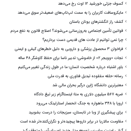
کسوف جزئی خورشید ۱۲ اوت رخ می‌دهد
مایکروسافت کاربران را به سمت لپ‌تاپ‌های ضعیف‌تر سوق می‌دهد
کشف راز انگشترهای یونان باستان
قوانین تأمین اجتماعی به‌روزرسانی می‌شوند؟ اصلاح قانون به نفع مردم
چرا نمی توانیم از عادت های قدیمی دست برداریم؟
فراخوان ۳ محصول پزشکی و دارویی به دلیل خطرهای کیفی و ایمنی
نجات «وویجر ۲» از خاموشی؛ تدبیر ناسا برای حفظ کاوشگر ۴۸ ساله
باور اشتباه درباره شخصیت انسان؛ ما در طول زندگی تغییر می‌کنیم
رسانه؛ حلقه مفقوده تبدیل فناوری به قدرت ملی
معتبرترین دانشگاه ژاپن درگیر بحران مالی شد
ضربه ۵۶۷ میلیون دلاری به متا؛ اینستاگرام زیر تیغ دادگاه
اروپا با ۳۴۸ ماهواره به جنگ انحصار استارلینک می‌رود
برای پیشگیری از وبا در تابستان، سبزیجات را درست بشویید
مقاومت مالاریا در برابر داروها پیچیده‌تر و نگران‌کننده‌تر شده است
گرانی امنیت سایبری، توسعه مدل جدید اوپن‌ای‌آی را متوقف کرد