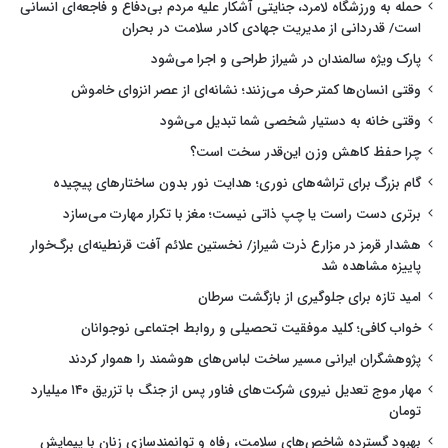
حمله به ورزشگاه لامرد، جنایتی آشکار علیه مردم بی‌دفاع و فاجعه‌ای انسانی
است/ قدردانی از مدیریت جهادی کادر سلامت در بحران
پارک ویژه سالمندان در شیراز طراحی و اجرا می‌شود
وقتی انسان‌ها کمتر حرف می‌زنند؛ نشانه‌ای از عصر انزوای خاموش
وقتی خانه به دستیار شخصی شما تبدیل می‌شود
چرا حفظ کاهش وزن این‌قدر سخت است؟
گام بزرگ برای تراشه‌های نوری؛ هدایت نور بدون ساختارهای پیچیده
برتری دست راست یا چپ ذاتی نیست؛ مغز با تکرار مهارت می‌سازد
هشدار قرمز در مزارع ذرت شیراز/ نخستین علائم آفت قرنطینه‌ای برگ‌خوار
پاییزه مشاهده شد
امید تازه برای جلوگیری از بازگشت سرطان
خواب کافی؛ کلید موفقیت تحصیلی و روابط اجتماعی نوجوانان
پژوهشگران ایرانی مسیر ساخت لباس‌های هوشمند را هموار کردند
مهار موج تعدیل نیروی شرکت‌های فناور پس از جنگ با تزریق ۱۴۰ میلیارد
تومان
بهبود گسترده شاخص‌های سلامت، رفاه و توانمندسازی زنان با پیمایش