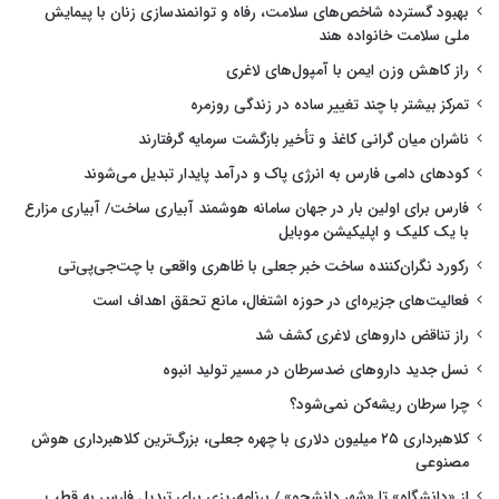
بهبود گسترده شاخص‌های سلامت، رفاه و توانمندسازی زنان با پیمایش
ملی سلامت خانواده هند
راز کاهش وزن ایمن با آمپول‌های لاغری
تمرکز بیشتر با چند تغییر ساده در زندگی روزمره
ناشران میان گرانی کاغذ و تأخیر بازگشت سرمایه گرفتارند
کودهای دامی فارس به انرژی پاک و درآمد پایدار تبدیل می‌شوند
فارس برای اولین بار در جهان سامانه هوشمند آبیاری ساخت/ آبیاری مزارع
با یک کلیک و اپلیکیشن موبایل
رکورد نگران‌کننده ساخت خبر جعلی با ظاهری واقعی با چت‌جی‌پی‌تی
فعالیت‌های جزیره‌ای در حوزه اشتغال، مانع تحقق اهداف است
راز تناقض داروهای لاغری کشف شد
نسل جدید داروهای ضدسرطان در مسیر تولید انبوه
چرا سرطان ریشه‌کن نمی‌شود؟
کلاهبرداری ۲۵ میلیون دلاری با چهره جعلی، بزرگ‌ترین کلاهبرداری هوش
مصنوعی
از «دانشگاه» تا «شهر دانشجو» / برنامه‌ریزی برای تبدیل فارس به قطب