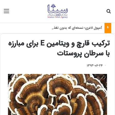
جستجو برای
منو
آمپول لاغری؛ نسخه‌ای که بدون تغذیه خطرناک می‌شود
ترکیب قارچ و ویتامین E برای مبارزه
با سرطان پروستات
۱۳۹۳-۰۶-۲۴