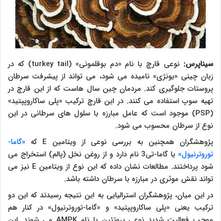
سیناپرس:
نوعی قارچ با نام «دم بوقلمونی» (
turkey tail
) که در
زبان چینی «یونژی» نامیده می شود، می تواند از پیشرفت سرطان
پروستات جلوگیری کند. مردمان چین سال هاست که از این قارچ در
تهیه سوپ استفاده می کنند. در این قارچ ترکیب «پلی ساکاروپپتید»
(
PSP
) موجود است که عامل مبارزه با سلول های سرطانی در این
نوع از سرطان محسوب می شود.
پژوهشگران همچنین به بررسی نوعی از ویتامین
E
که
«گاما-
توروترنیول»
یا گاما-تی3 نام دارد و از روغن نخل (پالم) استخراج می
شود پرداختند. مطالعات نشان داده که این نوع از ویتامین
E
نیز می
تواند نقش موثری در مبارزه با سرطان داشته باشد.
در این میان، پژوهشگران استرالیایی به این نتیجه رسیدند که این دو
ترکیب یعنی «پلی ساکاروپپتید» و «گاما-توروترنیول» در کنار هم
موجب فعالیت شدید نوعی پروتئین با نام
AMPK
می شوند. این