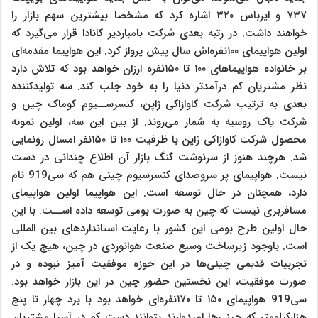
۷۳۷ و ایرباس ۳۲۰ اشاره کرد که مشخصا بیشترین سهم بازار را
خواهند داشت. در رتبه بعدی شرکت بامباردیر کانادا قرار می‌گیرد که
اولین هواپیمای ۱۰۰نفره‌اش سال پیش پرواز کرد. این هواپیما مقدمه‌ای
بر خانواده هواپیماهای ۱۰۰ تا ۱۵۰نفره ارزان خواهد بود که تلاش دارد
نظر مشتریان کم درآمدتر دنیا را به خود جلب کند. سه تولیدکننده
بعدی به ترتیب شرکت کاوازاکی ژاپن، کنسرســیوم کوماک چین و
شرکت یاک روسیه به شمار می‌روند. از بین این سه، اولین نمونه
محصول شرکت کاوازاکی ژاپن با ظرفیت ۱۰۰ تا ۱۵۰نفر امسال رونمایی
شد. هرچند هنوز از سرنوشت گنگ بازار آن اطلاع چندانی در دست
نیست. هواپیمای پر سروصدای کنسرسیوم چینی هم که سی919 نام
دارد، همچنان در حال توسعه است. این هواپیما اولین هواپیمای
مسافربری نیست که چین به صورت بومی توسعه داده اســت. با این
حال اولین طرح بومی این کشور با رعایت استانداردهای بین المللی
است. باوجود زیرساخت وسیع صنعت هوانوردی در چین، هیچ یک از
تجربیات قدیمی چینی‌ها در این حوزه موفقیت آمیز نبوده و در
صورت موفقیت، این نخستین حضور چین در این بازار خواهد بود.
سی919 هواپیمای ۱۵۰ تا ۱۷۰نفره‌ای خواهد بود با برد چهار تا پنج
هزارکیلومتر که چینی‌ها امیدوارند بتوانند دست کم در آسیا مشتریان