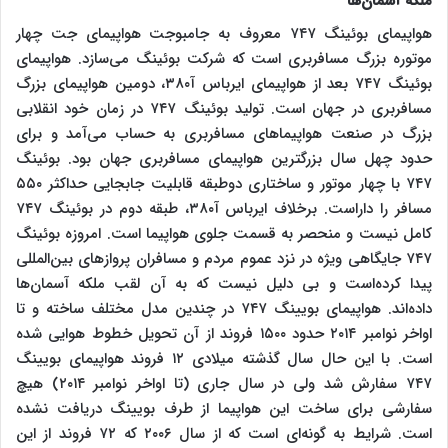
ملکه آسمان‌ها
هواپیمای بوئینگ ۷۴۷ معروف به جامبوجت هواپیمای جت چهار
موتوره بزرگ مسافربری است که شرکت بوئینگ می‌سازد. هواپیمای
بوئینگ ۷۴۷ بعد از هواپیمای ایرباس آ۳۸۰، دومین هواپیمای بزرگ
مسافربری در جهان است. تولید بوئینگ ۷۴۷ در زمان خود انقلابی
بزرگ در صنعت هواپیماهای مسافربری به حساب می‌آمد و برای
حدود چهل سال بزرگترین هواپیمای مسافربری جهان بود. بوئینگ
۷۴۷ با چهار موتور و ساختاری دوطبقه قابلیت جابجایی حداکثر ۵۵۰
مسافر را داراست. برخلاف ایرباس آ۳۸۰، طبقه دوم در بوئینگ ۷۴۷
کامل نیست و منحصر به قسمت جلوی هواپیما است. امروزه بوئینگ
۷۴۷ جایگاهی ویژه در نزد عموم مردم و مسافران پروازهای بین‌المللی
پیدا کرده‌است و بی دلیل نیست که به آن لقب ملکه آسمان‌ها
داده‌اند. هواپیمای بویینگ ۷۴۷ در چندین مدل مختلف ساخته و تا
اواخر نوامبر ۲۰۱۴ حدود ۱۵۰۰ فروند از آن تحویل خطوط هوایی شده
است. با این حال سال گذشته میلادی ۱۲ فروند هواپیمای بویینگ
۷۴۷ سفارش شد ولی در سال جاری (تا اواخر نوامبر ۲۰۱۴) هیچ
سفارشی برای ساخت این هواپیما از طرف بویینگ دریافت نشده
است. شرایط به گونه‌ای است که از سال ۲۰۰۶ که ۷۲ فروند از این