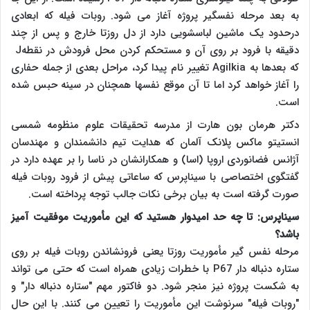
به بعد مرحله نفسگیر پروژه آغاز می شود. روبات فیله که ابعادی
درحدود یک ماشین لباسشویی دارد از دل روزتا خارج و پس از چند
دقیقه با فرود بر روی آن و مستحکم کردن محل فرودش در نقطه
J
که بعدها به
Agilkia
تغییر نام پیدا کرد، مراحل بعدی از جمله حفاری
را آغاز خواهد کرد اما تا آن موقع نفسها همچنان در سینه حبس شده
است
.
دکتر هرمان بون هارت از مدرسه تحقیقات علوم منظومه شمسی
انستیتو ماکس پلانک آلمان که هدایت تیم دانشمندان و مهندسان
آژانس فضانوردی اروپا (اسا) و همکارانشان در ناسا را بر عهده دارد در
گفتگوی اختصاصی با سیناپرس که ساعاتی پیش از فرود روبات فیله
صورت گرفته است به بیان برخی نکات جالب توجه پرداخته است
.
سیناپرس: تا چه حد امیدوار هستید که این مأموریت موفقیت آمیز
باشد؟
مرحله نفس گیر مأموریت روزتا یعنی فرونشاندن روبات فیله بر روی
ستاره دنباله دار
P67
با خطرات زیادی همراه است که حتی می تواند
به شکست پروژه نیز منجر شود. دو فاکتور مهم "ستاره دنباله دار" و
"روبات فیله" سرنوشت این مأموریت را تعیین می کنند. با این حال