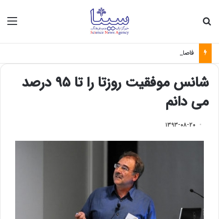
جستجو برای
منو
فاصله میان نخبگان و صنعت؛ چالش بزرگ تبدیل علم به فناوری
شانس موفقیت روزتا را تا ۹۵ درصد
می دانم
۱۳۹۳-۰۸-۲۰