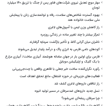
مهار موج تعدیل نیروی شرکت‌های فناور پس از جنگ با تزریق ۱۴۰ میلیارد
تومان
بهبود گسترده شاخص‌های سلامت، رفاه و توانمندسازی زنان با پیمایش
ملی سلامت خانواده هند
راز کاهش وزن ایمن با آمپول‌های لاغری
تمرکز بیشتر با چند تغییر ساده در زندگی روزمره
ناشران میان گرانی کاغذ و تأخیر بازگشت سرمایه گرفتارند
کودهای دامی فارس به انرژی پاک و درآمد پایدار تبدیل می‌شوند
فارس برای اولین بار در جهان سامانه هوشمند آبیاری ساخت/ آبیاری مزارع
با یک کلیک و اپلیکیشن موبایل
رکورد نگران‌کننده ساخت خبر جعلی با ظاهری واقعی با چت‌جی‌پی‌تی
فعالیت‌های جزیره‌ای در حوزه اشتغال، مانع تحقق اهداف است
راز تناقض داروهای لاغری کشف شد
نسل جدید داروهای ضدسرطان در مسیر تولید انبوه
چرا سرطان ریشه‌کن نمی‌شود؟
کلاهبرداری ۲۵ میلیون دلاری با چهره جعلی، بزرگ‌ترین کلاهبرداری هوش