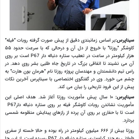
سیناپرس:
بر اساس زمانبندی دقیق از پیش صورت گرفته روبات "فیله"
کاوشگر "روزتا" با خروج از دل آن و درحالی که با سرعت حدود ۵۵
هزار کیلومتر در ساعت در تعقیب ستاره دنباله دار P67 است بر روی
آن می نشیند تا اتفاقی بزرگ در تاریخ جاه طلبی بشر روی دهد. در
راس تیم دانشمندان و مهندسان پروژه روزتا نام "هرمان بون هارت" به
چشم می خورد. وی در گفتگوی اختصاصی با سیناپرس آخرین نکات
پیش از این فرود تاریخی را بیان می کند.
سیناپرس:
۱۰ سال پیش مأموریت روزتا آغاز شد. هدف اصلی این
مأموریت نشاندن روبات کاوشگر فیله بر روی ستاره دنباله دار
P67
است تا با حفاری بر روی آن پرده از رازهای پیدایش منظومه شمسی
بردارد
.
روزتا بیش از ۶۶۶ میلیون کیلومتر در راه بوده و حالا خسته از سفری
طولانی به چند کیلومتری ستاره دنباله دار
P67
رسیده است. از این جا