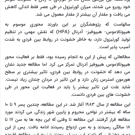
خود روبرو می شدند، میزان کورتیزول در طی عصر فقط اندکی کاهش
می یافت و مقدار آن بیشتر از مقدار معمول می شد.
سالهاست که پژوهشگران بر این باورند محوری موسوم به
هیپوتالاموس- هیپوفیز- آدرنال (
HPA
) که نقش مهمی در تنظیم
تولید کورتیزول دارد، به خاطر خشونت در روابط بین فردی به شدت
آسیب پذیر است.
مطالعاتی که پیش از این به انجام رسیده بود، فقط بر فعالیت محور
هیپوتالاموس هیپوفیز آدرنال تمرکز می کرد. اما مطالعه جدید نشان
می دهد که خشونت در روابط بین فردی، تاثیر بیشتری بر سطح
هورمون استرس زنان دارد و این تاثیر در مردان چندان زیاد نیست.
شاید علت این تاثیر بیشتر را باید در فعالیت این محور در طی
خشونت های بین فردی دانست.
این مطالعه از سال ۱۹۸۳ آغاز شد. در این مطالعه، چندین پسر ۹ تا ۱۰
ساله که بیشتر در نواحی محروم و پایین شهر زندگی می کردند مورد
مطالعه قرار گرفتند. این مطالعه تا وقتی که این بچه ها به سن ۱۷ تا
۱۸ سالگی رسیدند و به سن ازدواج رسیدند ادامه یافت. پس از این
دوره، دخترانی که نامزد این پسران بودند نیز به این مطالعه افزوده