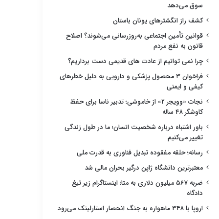
سوق می‌دهد
کشف راز انگشترهای یونان باستان
قوانین تأمین اجتماعی به‌روزرسانی می‌شوند؟ اصلاح
قانون به نفع مردم
چرا نمی توانیم از عادت های قدیمی دست برداریم؟
فراخوان ۳ محصول پزشکی و دارویی به دلیل خطرهای
کیفی و ایمنی
نجات «وویجر ۲» از خاموشی؛ تدبیر ناسا برای حفظ
کاوشگر ۴۸ ساله
باور اشتباه درباره شخصیت انسان؛ ما در طول زندگی
تغییر می‌کنیم
رسانه؛ حلقه مفقوده تبدیل فناوری به قدرت ملی
معتبرترین دانشگاه ژاپن درگیر بحران مالی شد
ضربه ۵۶۷ میلیون دلاری به متا؛ اینستاگرام زیر تیغ
دادگاه
اروپا با ۳۴۸ ماهواره به جنگ انحصار استارلینک می‌رود