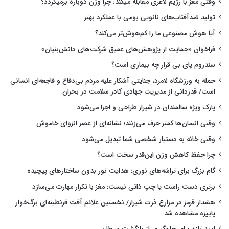
وقتی مغز با رژیم لاغری مقابله میکند: چرا وزن دوباره برمیگردد؟
تولید ضدآفتاب‌های نانویی بومی با عملکرد بهتر
آیا هوش مصنوعی ما را کم‌هوش‌تر می‌کند؟
فراخوان «حمایت از پژوهش‌های عمیق شرکت‌های دانش‌بنیان»
سندروم پای بی قرار چه بیماری است؟
حمله به ورزشگاه لامرد، جنایتی آشکار علیه مردم بی‌دفاع و فاجعه‌ای انسانی
است/ قدردانی از مدیریت جهادی کادر سلامت در بحران
پارک ویژه سالمندان در شیراز طراحی و اجرا می‌شود
وقتی انسان‌ها کمتر حرف می‌زنند؛ نشانه‌ای از عصر انزوای خاموش
وقتی خانه به دستیار شخصی شما تبدیل می‌شود
چرا حفظ کاهش وزن این‌قدر سخت است؟
گام بزرگ برای تراشه‌های نوری؛ هدایت نور بدون ساختارهای پیچیده
برتری دست راست یا چپ ذاتی نیست؛ مغز با تکرار مهارت می‌سازد
هشدار قرمز در مزارع ذرت شیراز/ نخستین علائم آفت قرنطینه‌ای برگ‌خوار
پاییزه مشاهده شد