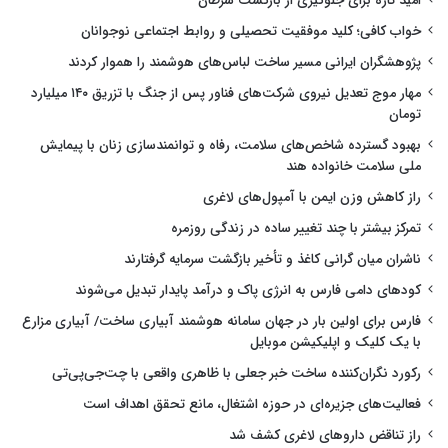
امید تازه برای جلوگیری از بازگشت سرطان
خواب کافی؛ کلید موفقیت تحصیلی و روابط اجتماعی نوجوانان
پژوهشگران ایرانی مسیر ساخت لباس‌های هوشمند را هموار کردند
مهار موج تعدیل نیروی شرکت‌های فناور پس از جنگ با تزریق ۱۴۰ میلیارد
تومان
بهبود گسترده شاخص‌های سلامت، رفاه و توانمندسازی زنان با پیمایش
ملی سلامت خانواده هند
راز کاهش وزن ایمن با آمپول‌های لاغری
تمرکز بیشتر با چند تغییر ساده در زندگی روزمره
ناشران میان گرانی کاغذ و تأخیر بازگشت سرمایه گرفتارند
کودهای دامی فارس به انرژی پاک و درآمد پایدار تبدیل می‌شوند
فارس برای اولین بار در جهان سامانه هوشمند آبیاری ساخت/ آبیاری مزارع
با یک کلیک و اپلیکیشن موبایل
رکورد نگران‌کننده ساخت خبر جعلی با ظاهری واقعی با چت‌جی‌پی‌تی
فعالیت‌های جزیره‌ای در حوزه اشتغال، مانع تحقق اهداف است
راز تناقض داروهای لاغری کشف شد