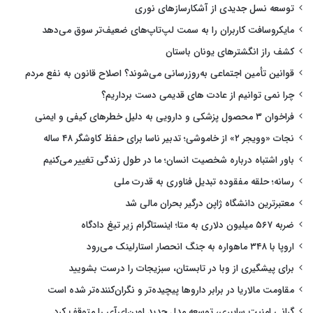
توسعه نسل جدیدی از آشکارسازهای نوری
مایکروسافت کاربران را به سمت لپ‌تاپ‌های ضعیف‌تر سوق می‌دهد
کشف راز انگشترهای یونان باستان
قوانین تأمین اجتماعی به‌روزرسانی می‌شوند؟ اصلاح قانون به نفع مردم
چرا نمی توانیم از عادت های قدیمی دست برداریم؟
فراخوان ۳ محصول پزشکی و دارویی به دلیل خطرهای کیفی و ایمنی
نجات «وویجر ۲» از خاموشی؛ تدبیر ناسا برای حفظ کاوشگر ۴۸ ساله
باور اشتباه درباره شخصیت انسان؛ ما در طول زندگی تغییر می‌کنیم
رسانه؛ حلقه مفقوده تبدیل فناوری به قدرت ملی
معتبرترین دانشگاه ژاپن درگیر بحران مالی شد
ضربه ۵۶۷ میلیون دلاری به متا؛ اینستاگرام زیر تیغ دادگاه
اروپا با ۳۴۸ ماهواره به جنگ انحصار استارلینک می‌رود
برای پیشگیری از وبا در تابستان، سبزیجات را درست بشویید
مقاومت مالاریا در برابر داروها پیچیده‌تر و نگران‌کننده‌تر شده است
گرانی امنیت سایبری، توسعه مدل جدید اوپن‌ای‌آی را متوقف کرد