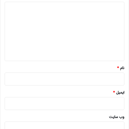
د
ی
د
گ
ا
ه
*
نام
*
ایمیل
*
وب‌ سایت