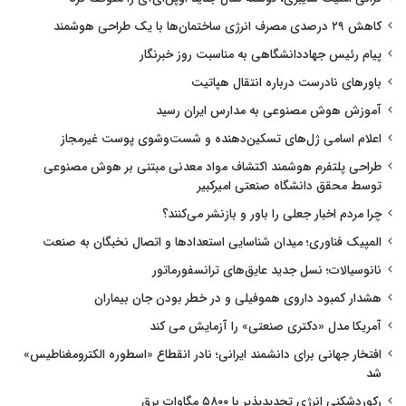
کاهش ۲۹ درصدی مصرف انرژی ساختمان‌ها با یک طراحی هوشمند
پیام رئیس جهاددانشگاهی به مناسبت روز خبرنگار
باورهای نادرست درباره انتقال هپاتیت
آموزش هوش مصنوعی به مدارس ایران رسید
اعلام اسامی ژل‌های تسکین‌دهنده و شست‌وشوی پوست غیرمجاز
طراحی پلتفرم هوشمند اکتشاف مواد معدنی مبتنی بر هوش مصنوعی
توسط محقق دانشگاه صنعتی امیرکبیر
چرا مردم اخبار جعلی را باور و بازنشر می‌کنند؟
المپیک فناوری؛ میدان شناسایی استعدادها و اتصال نخبگان به صنعت
نانوسیالات؛ نسل جدید عایق‌های ترانسفورماتور
هشدار کمبود داروی هموفیلی و در خطر بودن جان بیماران
آمریکا مدل «دکتری صنعتی» را آزمایش می کند
افتخار جهانی برای دانشمند ایرانی؛ نادر انقطاع «اسطوره الکترومغناطیس»
شد
رکوردشکنی انرژی تجدیدپذیر با ۵۸۰۰ مگاوات برق