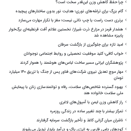
چرا حفظ کاهش وزن این‌قدر سخت است؟
گام بزرگ برای تراشه‌های نوری؛ هدایت نور بدون ساختارهای پیچیده
برتری دست راست یا چپ ذاتی نیست؛ مغز با تکرار مهارت می‌سازد
هشدار قرمز در مزارع ذرت شیراز/ نخستین علائم آفت قرنطینه‌ای برگ‌خوار
پاییزه مشاهده شد
امید تازه برای جلوگیری از بازگشت سرطان
خواب کافی؛ کلید موفقیت تحصیلی و روابط اجتماعی نوجوانان
پژوهشگران ایرانی مسیر ساخت لباس‌های هوشمند را هموار کردند
مهار موج تعدیل نیروی شرکت‌های فناور پس از جنگ با تزریق ۱۴۰ میلیارد
تومان
بهبود گسترده شاخص‌های سلامت، رفاه و توانمندسازی زنان با پیمایش
ملی سلامت خانواده هند
راز کاهش وزن ایمن با آمپول‌های لاغری
تمرکز بیشتر با چند تغییر ساده در زندگی روزمره
ناشران میان گرانی کاغذ و تأخیر بازگشت سرمایه گرفتارند
کودهای دامی فارس به انرژی پاک و درآمد پایدار تبدیل می‌شوند