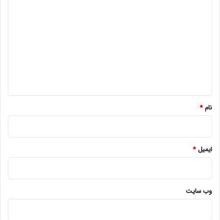
د
ی
د
گ
ا
ه
*
نام
*
ایمیل
*
وب‌ سایت