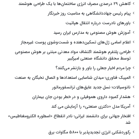
کاهش ۲۹ درصدی مصرف انرژی ساختمان‌ها با یک طراحی هوشمند
پیام رئیس جهاددانشگاهی به مناسبت روز خبرنگار
باورهای نادرست درباره انتقال هپاتیت
آموزش هوش مصنوعی به مدارس ایران رسید
اعلام اسامی ژل‌های تسکین‌دهنده و شست‌وشوی پوست غیرمجاز
طراحی پلتفرم هوشمند اکتشاف مواد معدنی مبتنی بر هوش مصنوعی
توسط محقق دانشگاه صنعتی امیرکبیر
چرا مردم اخبار جعلی را باور و بازنشر می‌کنند؟
المپیک فناوری؛ میدان شناسایی استعدادها و اتصال نخبگان به صنعت
نانوسیالات؛ نسل جدید عایق‌های ترانسفورماتور
هشدار کمبود داروی هموفیلی و در خطر بودن جان بیماران
آمریکا مدل «دکتری صنعتی» را آزمایش می کند
افتخار جهانی برای دانشمند ایرانی؛ نادر انقطاع «اسطوره الکترومغناطیس»
شد
رکوردشکنی انرژی تجدیدپذیر با ۵۸۰۰ مگاوات برق