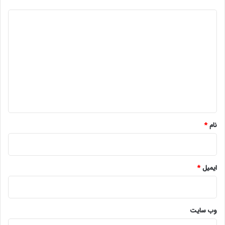
د
ی
د
گ
ا
ه
*
نام
*
ایمیل
*
وب‌ سایت