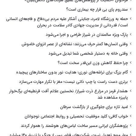
فراخوان «حمایت از پژوهش‌های عمیق شرکت‌های دانش‌بنیان»
سندروم پای بی قرار چه بیماری است؟
حمله به ورزشگاه لامرد، جنایتی آشکار علیه مردم بی‌دفاع و فاجعه‌ای انسانی
است/ قدردانی از مدیریت جهادی کادر سلامت در بحران
پارک ویژه سالمندان در شیراز طراحی و اجرا می‌شود
وقتی انسان‌ها کمتر حرف می‌زنند؛ نشانه‌ای از عصر انزوای خاموش
وقتی خانه به دستیار شخصی شما تبدیل می‌شود
چرا حفظ کاهش وزن این‌قدر سخت است؟
گام بزرگ برای تراشه‌های نوری؛ هدایت نور بدون ساختارهای پیچیده
برتری دست راست یا چپ ذاتی نیست؛ مغز با تکرار مهارت می‌سازد
هشدار قرمز در مزارع ذرت شیراز/ نخستین علائم آفت قرنطینه‌ای برگ‌خوار
پاییزه مشاهده شد
امید تازه برای جلوگیری از بازگشت سرطان
خواب کافی؛ کلید موفقیت تحصیلی و روابط اجتماعی نوجوانان
پژوهشگران ایرانی مسیر ساخت لباس‌های هوشمند را هموار کردند
مهار موج تعدیل نیروی شرکت‌های فناور پس از جنگ با تزریق ۱۴۰ میلیارد