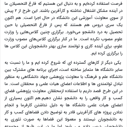
فرصت استفاده کرده‌ایم و به دنبال این هستیم که فارغ التحصیلان ما
در آینده مشکل اشتغال نداشته و کارآفرین باشند. این طرح از ۲ پیش
از سوی معاونت آموزشی این دانشگاه در حال اجرا است. هم اکنون
یک سری دروس هم هستند که پس از فارغ التحصیلی یا حین
تحصیل به درد دانشجو می‌خورد. برگزاری چنین کلاس‌هایی را وزارت
علوم مصوب نکرده است. ما در کنار برگزاری کلاس‌های مصوب وزارت
علوم، برای آینده کاری و توانمند سازی بهتر دانشجویان این کلاس ها
را برگزاری کرده ایم.
یکی دیگر از کارهای گسترده ای که شروع کرده ایم و ما را نسبت به
سایر دانشگاه ها متمایز ساخته است، اجرای برنامه های مشترک بین
دانشگاه علم و فرهنگ با معاونت پژوهشی جهاد دانشگاهی به منظور
تبادل توانمندی ها و اطلاعات اعضای هیات علمی و محققان است. ما
در این طرح قصد داریم با استفاده ازمحققان معاونت پژوهشی فضای
کسب و کار واقعی را به دانشجو نشان دهیم.هم اکنون بسیاری از
اعضای هیات علمی دانشگاه ها به دلیل نداشتن کارفرما و انجام
ندادن پروژه های کارآفرینی قادر به توضیح دادن فضاهای کسب و کار
به دانشجویان نیستند و معمولا این فضاها به صورت تئوری به
دانشجویان درس داده می شود اما ما در این طرح از مجموعه