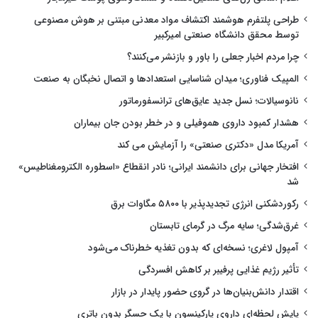
طراحی پلتفرم هوشمند اکتشاف مواد معدنی مبتنی بر هوش مصنوعی
توسط محقق دانشگاه صنعتی امیرکبیر
چرا مردم اخبار جعلی را باور و بازنشر می‌کنند؟
المپیک فناوری؛ میدان شناسایی استعدادها و اتصال نخبگان به صنعت
نانوسیالات؛ نسل جدید عایق‌های ترانسفورماتور
هشدار کمبود داروی هموفیلی و در خطر بودن جان بیماران
آمریکا مدل «دکتری صنعتی» را آزمایش می کند
افتخار جهانی برای دانشمند ایرانی؛ نادر انقطاع «اسطوره الکترومغناطیس»
شد
رکوردشکنی انرژی تجدیدپذیر با ۵۸۰۰ مگاوات برق
غرق‌شدگی؛ سایه مرگ در گرمای تابستان
آمپول لاغری؛ نسخه‌ای که بدون تغذیه خطرناک می‌شود
تأثیر رژیم غذایی پرفیبر بر کاهش افسردگی
اقتدار دانش‌بنیان‌ها در گروی حضور پایدار در بازار
پایش لحظه‌ای داروی پارکینسون با یک حسگر بدون باتری