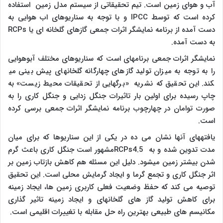
آب و هوای زمین است. تیم تحقیقاتی از سیستم مدل زمین استفاده
کرده است که توسط
IPCC
و با توجه به سناریو​های اب هوایی به
دست آمده از برنامه نمایشگر اثرات جمعی گاز​های گلخانه ای یا
RCPs
به دست آمده.
نمایشگر اثرات جمعی برنامه​ای است که سناریو​های مختلف آب​و​هوایی
را به توجه به میزان تولید گاز​های چها​رگانه گلخانه​ای پیش بینی می​
کند. این تحقیق که نشریه «برگ​هایی از تحقیقات محیط زیست» به
چاپ رسیده برای اولین بار تاثیرات جنگل زدایی و جنگل کاری را به
صورت توامان در چهارچوب برنامه نمایشگر اثرات جمعی برسی کرده
است.
یافته​های آنها نشان می ده در یکی از این سناریو​ها که برای میان
مدت تدوین شده و به
RCPs4.5
مشهور است جنگل کاری باعث گرم
شدن بیشتر زمین می​شود. دلیل این مسئله هم کاهش بازتاب زمین بر
اثر جنگل کاری و تجمع گرما و ایجاد گرمایش محلی است. این تحقیق
توصیه می کند که حفظ وضعیت فعلی کاربری زمین ها، ایجاد زمینه
برای کاهش تولید گاز های گلخانه​ای و ایجاد زمینه تاثیر گذاری
مکانیسم های طبیعی بهترین راه حل مقابله با تغییرات اقلیمی است.