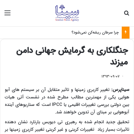
جستجو برای
منو
چرا سرطان ریشه‌کن نمی‌شود؟
جنگل​کاری به گرمایش جهانی دامن
می​زند
۱۳۹۳-۰۹-۰۷
سیناپرس:
تغییر کاربری زمین​ها و تاثیر متقابل آن بر سیستم های آب​و​
هوایی یکی از مهمترین مطالب مطرح شده در نشست آتی هیات
بین دولتی بررسی تغییرات اقلیمی یا
IPCC
است که سناریو​های آینده
آب​وهوایی بر مبنای آن تدوین خواهند شد.
تحقیق جدید انجام شده به رهبری تی دیویس بارنارد نشان دهنده
تاثیرات بسیار زیاد تغییرات کربنی و غیر کربنی تغییر کاربری زمین​ها بر