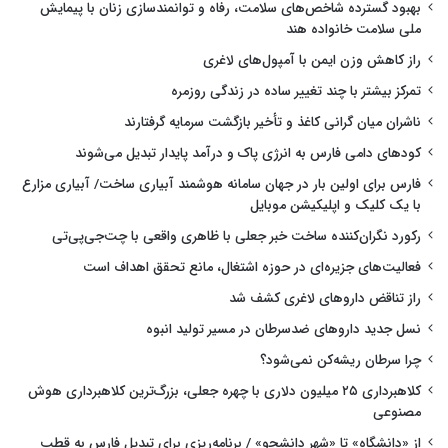
بهبود گسترده شاخص‌های سلامت، رفاه و توانمندسازی زنان با پیمایش
ملی سلامت خانواده هند
راز کاهش وزن ایمن با آمپول‌های لاغری
تمرکز بیشتر با چند تغییر ساده در زندگی روزمره
ناشران میان گرانی کاغذ و تأخیر بازگشت سرمایه گرفتارند
کودهای دامی فارس به انرژی پاک و درآمد پایدار تبدیل می‌شوند
فارس برای اولین بار در جهان سامانه هوشمند آبیاری ساخت/ آبیاری مزارع
با یک کلیک و اپلیکیشن موبایل
رکورد نگران‌کننده ساخت خبر جعلی با ظاهری واقعی با چت‌جی‌پی‌تی
فعالیت‌های جزیره‌ای در حوزه اشتغال، مانع تحقق اهداف است
راز تناقض داروهای لاغری کشف شد
نسل جدید داروهای ضدسرطان در مسیر تولید انبوه
چرا سرطان ریشه‌کن نمی‌شود؟
کلاهبرداری ۲۵ میلیون دلاری با چهره جعلی، بزرگ‌ترین کلاهبرداری هوش
مصنوعی
از «دانشگاه» تا «شهر دانشجو» / برنامه‌ریزی برای تبدیل فارس به قطب