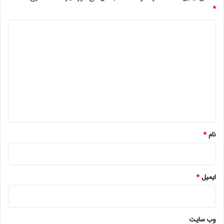
*
د
ی
د
گ
ا
ه
*
نام
*
ایمیل
*
وب‌ سایت