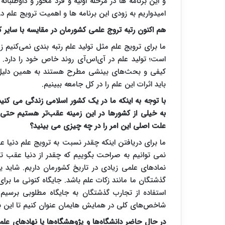
و این برنامه ها در مرحله اولیه و فرد محور و داوطلبا
امیدواریم به زودی این برنامه ها و اهمیت ترویج علم 
هم اکنون رتبه تروج علمی کشورمان در مقایسه با سایر
ما برای ترویج علم مثل تولید علم رتبه بندی نمی‌کنیم
است؛ تولید علم در آی‌اس‌آی روند خاص خود را دارد
کیفی و بحث‌های بینشی مطرح هستند به همین دلیل چ
باید اثرات این علم را در کل جامعه ببینیم.
با توجه به اینکه ما در یک کشور اسلامی زندگی می کنی
به خیلی از کشورها در این زمینه عقب‌تر هستیم حتی 
علت اصلی این امر را در چه چیزی می بینید؟
ما برای دریافتن اینکه چقدر نسبت به ترویج علم دنیا 
نمی توانیم به صراحت بگوییم که چقدر از دنیا عقب ت
نمادهای علمی زیادی در تاریخ کشورمان داریم. شاید یک
گذشتگان ما مانند زکات علم باشد. جایگاه کنونی ما برای
استفاده از تجارب گذشتگان به جایگاه مطلوبی برسیم
شاخص‌های کلی در همایش هایمان عنوان کنیم تا این بع
در حال حاضر
دانشگاه‌ها و پژوهشگاه‌ها یا نهادهای عل