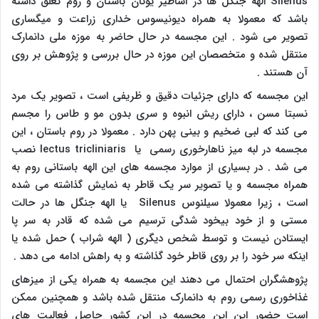
Silenus
الهه جنگل ها در اساطیر یونان باستان و روم تعلق داشته
باشد که معمولا به همراه دیونیسوس خداری زراعت و میگساری
تصویر می شود . این مجسمه در حال حاضر به موزه ملی دانمارک
منتقل شده و متخصصان این موزه در حال بررسی و پژوهش بر روی
آن هستند .
این مجسمه که دارای جزئیات دقیق و ظریفی است ، تصویر یک مرد
نسبتا مسن ، دارای ریش انبوه و سری بدون مو و طاس را مجسم
می کند که لبی ضخیم و بینی پهن دارد . معمولا در روم باستان ، این
مجسمه در لبه میز ناهارخوری رسمی یا
lectus tricliniaris
نصب
می شد . در بسیاری از موارد مجسمه های این الهه باستانی روم به
همراه مجسمه و یا تصویر سر یک قاطر به نمایش گذاشته می شده
است ، زیرا معمولا سیلنوس
Silenus
یا الهه جنگل ها در حالت
مستی و از خود بیخود شدگی ترسیم می شده که قادر به سر پا
ایستادن نیست و توسط شخص دیگری ( الهه شراب ) حمل شده یا
اینکه سر خود را بر روی قاطر خود گذاشته و به راهش ادامه می دهد .
پژوهشگران احتمال می دهند این مجسمه به همراه یکی از میزهای
غذاخوری رسمی روم به دانمارک منتقل شده باشد و همچنین ممکن
است حضور این این مجسمه در این کشور حاصل فعالیت های