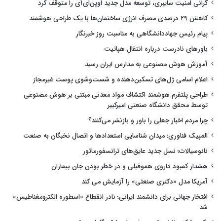
گرانی امنیت سایبری، توسعه مدل جدید اوپن‌ای‌آی را متوقف کرد
کاهش ۲۹ درصدی مصرف انرژی ساختمان‌ها با یک طراحی هوشمند
پیام رئیس جهاددانشگاهی به مناسبت روز خبرنگار
باورهای نادرست درباره انتقال هپاتیت
آموزش هوش مصنوعی به مدارس ایران رسید
اعلام اسامی ژل‌های تسکین‌دهنده و شست‌وشوی پوست غیرمجاز
طراحی پلتفرم هوشمند اکتشاف مواد معدنی مبتنی بر هوش مصنوعی
توسط محقق دانشگاه صنعتی امیرکبیر
چرا مردم اخبار جعلی را باور و بازنشر می‌کنند؟
المپیک فناوری؛ میدان شناسایی استعدادها و اتصال نخبگان به صنعت
نانوسیالات؛ نسل جدید عایق‌های ترانسفورماتور
هشدار کمبود داروی هموفیلی و در خطر بودن جان بیماران
آمریکا مدل «دکتری صنعتی» را آزمایش می کند
افتخار جهانی برای دانشمند ایرانی؛ نادر انقطاع «اسطوره الکترومغناطیس»
شد