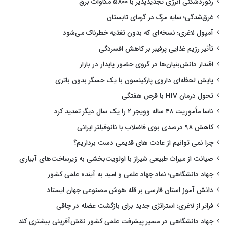
رکوردشکنی انرژی تجدیدپذیر با ۵۸۰۰ مگاوات برق
غرق‌شدگی؛ سایه مرگ در گرمای تابستان
آمپول لاغری؛ نسخه‌ای که بدون تغذیه خطرناک می‌شود
تأثیر رژیم غذایی پرفیبر بر کاهش افسردگی
اقتدار دانش‌بنیان‌ها در گروی حضور پایدار در بازار
پایش لحظه‌ای داروی پارکینسون با یک حسگر بدون باتری
تحول درمان HIV با قرص هفتگی
ناسا مأموریت ۴۸ ساله وویجر ۲ را یک سال دیگر تمدید کرد
کاهش ۹۸ درصدی بوی فاضلاب با نانوفیلتر ایرانی
چرا نمی توانیم از عادت های قدیمی دست برداریم؟
صیانت از میراث طبیعی شیراز با اولویت‌بخشی به زیرساخت‌های آبیاری
جهاد دانشگاهی؛ نماد جهاد علمی و امید به آینده علمی کشور
دانش آموز استان فارسی بر قله هوش مصنوعی جهان ایستاد
فراتر از لاغری؛ استراتژی جدید برای بازگشت عضله در چاقی
جهاد دانشگاهی در مسیر پیشرفت علمی کشور نقش‌آفرینی بیشتری کند