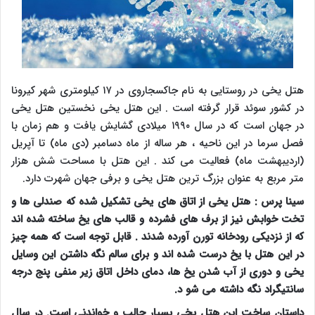
هتل یخی در روستایی به نام جاکسجاروی در ۱۷ کیلومتری شهر کیرونا
در کشور سوئد قرار گرفته است . این هتل یخی نخستین هتل یخی
در جهان است که در سال ۱۹۹۰ میلادی گشایش یافت و هم زمان با
فصل سرما در این ناحیه ، هر ساله از ماه دسامبر (دی ماه) تا آپریل
(اردیبهشت ماه) فعالیت می کند . این هتل با مساحت شش هزار
متر مربع به عنوان بزرگ ترین هتل یخی و برفی جهان شهرت دارد.
سینا پرس
: هتل یخی از اتاق های یخی تشکیل شده که صندلی ها و
تخت خوابش نیز از برف های فشرده و قالب های یخ ساخته شده اند
که از نزدیکی رودخانه تورن آورده شدند . قابل توجه است که همه چیز
در این هتل با یخ درست شده اند و برای سالم نگه داشتن این وسایل
یخی و دوری از آب شدن یخ ها، دمای داخل اتاق زیر منفی پنج درجه
سانتیگراد نگه داشته می شو د.
داستان ساخت این هتل یخی بسیار جالب و خواندنی است. در سال