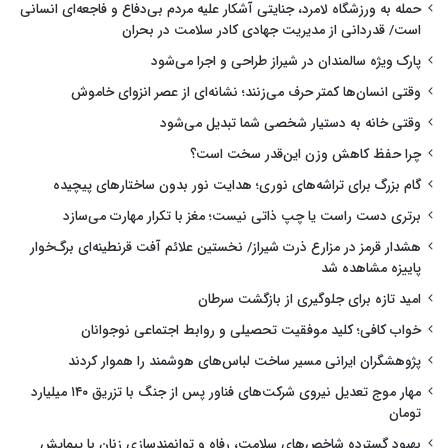
حمله به ورزشگاه لامرد، جنایتی آشکار علیه مردم بی‌دفاع و فاجعه‌ای انسانی
است/ قدردانی از مدیریت جهادی کادر سلامت در بحران
پارک ویژه سالمندان در شیراز طراحی و اجرا می‌شود
وقتی انسان‌ها کمتر حرف می‌زنند؛ نشانه‌ای از عصر انزوای خاموش
وقتی خانه به دستیار شخصی شما تبدیل می‌شود
چرا حفظ کاهش وزن این‌قدر سخت است؟
گام بزرگ برای تراشه‌های نوری؛ هدایت نور بدون ساختارهای پیچیده
برتری دست راست یا چپ ذاتی نیست؛ مغز با تکرار مهارت می‌سازد
هشدار قرمز در مزارع ذرت شیراز/ نخستین علائم آفت قرنطینه‌ای برگ‌خوار
پاییزه مشاهده شد
امید تازه برای جلوگیری از بازگشت سرطان
خواب کافی؛ کلید موفقیت تحصیلی و روابط اجتماعی نوجوانان
پژوهشگران ایرانی مسیر ساخت لباس‌های هوشمند را هموار کردند
مهار موج تعدیل نیروی شرکت‌های فناور پس از جنگ با تزریق ۱۴۰ میلیارد
تومان
بهبود گسترده شاخص‌های سلامت، رفاه و توانمندسازی زنان با پیمایش