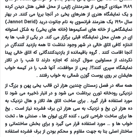
۱۹۸۹ میلادی گروهی از هنرمندان ژاپنی از محل فعلی هتل دیدن کرده
و یک نمایشگاه هنری از هنرهای یخی در آنجا برپا می کنند. در بهار
سال ۱۹۹۰ یک هنرمند فرانسوی به نام جانوت درید (
Jannot Derid
)
نمایشگاهی از خانه های اسکیموها (خانه های یخی) به شکل استوانه
ای در همان محل نمایشگاه قبلی برگزار می کند. در یکی از شب ها به
اندازه کافی اتاق خالی در شهر وجود نداشت تا همه بازدید کنندگان در
آنجا اقامت کنند . گروه باقیمانده از بازدیدکنندگانی که اتاق خالی پیدا
نکردند، از مسئولین سوال کردند که اجازه دارند تا شب را در تالار
نمایشگاه سپری کنند؟!. پس از موافقت، آنها شب را در کیسه خواب
هایشان بر روی پوست گوزن شمالی به خواب رفتند .
همه ساله در فصل زمستان چندین هزار تن قالب یخی پهن و بزرگ از
نزدیکی رودخانه تورن برداشت می شود و در انبار ذخیره می شود تا
مورد استفاده قرار گیرد . برای ساخت اتاق ها، تالار و هال نزدیک به
ده هزار تن یخ و نزدیک به سی هزار تن برف فشرده نیاز است . یخ
ها برای ساخت طراحی لابی ، کنده کاری لیوان ها ، صندلی ها ، تخت
خواب ها و … مورد استفاده قرار می گیرد و برای بخش ساختمانی و
ساختار اصلی بنا به جهت مقاوم و محکم بودن از برف فشرده استفاده