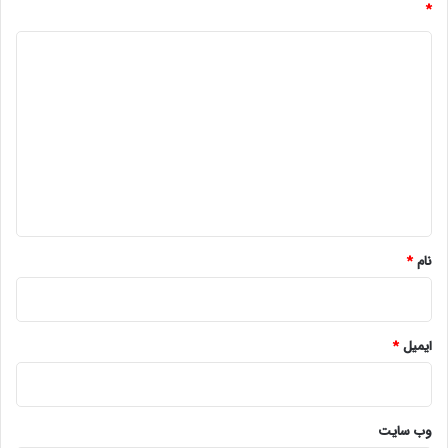
*
د
ی
د
گ
ا
ه
*
نام
*
ایمیل
*
وب‌ سایت