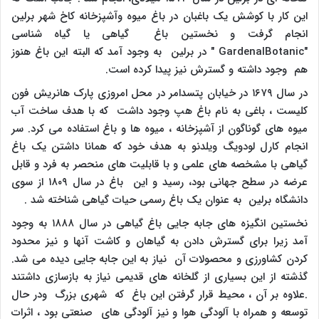
این کار با کوشش یک باغبان در باغ میوه وآشپزخانه کاخ شهر برلین
انجام گرفت و نخستین باغ گیاهی یا گیاه شناسی
"
Botanic
al
Garden
" در برلین به وجود آمد که البته این باغ هنوز
هم وجود داشته و گسترش نیز پیدا کرده است.
در سال ۱۶۷۹ در خیابان پتسدامر در محل امروزی پارک هانریش فون
کلیست ، باغی به نام باغ هپ وجود داشت که با هدف ساخت آب
میوه های گوناگون از آشپزخانه ، میوه ها و باغ استفاده می کرد. سر
انجام کارل لودویگ ویلدنو به هدف خود که همانا داشتن یک باغ
گیاهی با مشخصه های علمی و با قابلیت های منحصر به فرد و قابل
عرضه در سطح جهانی بود، رسید و این باغ در سال ۱۸۰۹ از سوی
دانشگاه برلین به عنوان یک باغ رسمی حیات گیاهی شناخته شد .
نخستین انگیزه های جابه جایی باغ گیاهی در سال ۱۸۸۸ به وجود
آمد زیرا برای گسترش دادن به گیاهان و کاشت آنها و نیز محدود
کردن کشاورزی و محصولات آن نیاز به این جابه جایی دیده می شد.
گذشته از این بسیاری از گلخانه های قدیمی نیاز به بازسازی داشتند
.علاوه بر آن ، محیط قرار گرفتن این باغ که شهری بزرگ ودر حال
توسعه و همراه با آلودگی هوا و نیز آلودگی های صنعتی بود ، اثرات