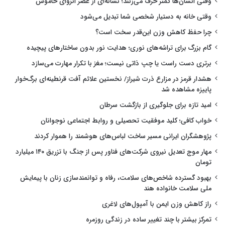
وقتی انسان‌ها کمتر حرف می‌زنند؛ نشانه‌ای از عصر انزوای خاموش
وقتی خانه به دستیار شخصی شما تبدیل می‌شود
چرا حفظ کاهش وزن این‌قدر سخت است؟
گام بزرگ برای تراشه‌های نوری؛ هدایت نور بدون ساختارهای پیچیده
برتری دست راست یا چپ ذاتی نیست؛ مغز با تکرار مهارت می‌سازد
هشدار قرمز در مزارع ذرت شیراز/ نخستین علائم آفت قرنطینه‌ای برگ‌خوار
پاییزه مشاهده شد
امید تازه برای جلوگیری از بازگشت سرطان
خواب کافی؛ کلید موفقیت تحصیلی و روابط اجتماعی نوجوانان
پژوهشگران ایرانی مسیر ساخت لباس‌های هوشمند را هموار کردند
مهار موج تعدیل نیروی شرکت‌های فناور پس از جنگ با تزریق ۱۴۰ میلیارد
تومان
بهبود گسترده شاخص‌های سلامت، رفاه و توانمندسازی زنان با پیمایش
ملی سلامت خانواده هند
راز کاهش وزن ایمن با آمپول‌های لاغری
تمرکز بیشتر با چند تغییر ساده در زندگی روزمره