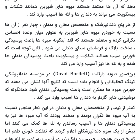
دهد که آن ها معتقد هستند میوه های شیرین همانند شکلات و
بیسکویت می تواند به دندان ها و لثه ها آسیب وارد کند .
از هر پنج دندانپزشک و متخصص دهان و دندان ، چهار نفر از آن ها
نسبت به خوردن میوه های شیرین به عنوان میان وعده احساس
نگرانی کرده و معتقد هستند که قند اینگونه میوه ها باعث پوسیدگی
، ساخت پلاک و فرسایش مینای دندان می شود . قابل توجه است که
خوردن سیب همانند شکلات و بیسکویت باعث پوسیدگی دندان ها
شده و به لثه ها نیز آسیب وارد می کند .
پروفسور دیوید بارتلت (
David Bartlett
) در موسسه دندانپزشکی
کینگ تحقیقاتی را انجام داده است که نتایج آنها نشان می دهند که
خوردن میوه ها ممکن است باعث پوسیدگی دندان شود همانگونه که
نوشیدنی های گازدار به دندان ها آسیب وارد می کند .
کمتر از نیمی از متخصصان دهان و دندان در این نظر سنجی نسبت
به آب میوه ها نگران بودند و معتقد بودند که آب میوه ها نیز به
پوسیدگی دندان ها و آسیب رساندن به لثه ها کمک می کنند اما
بیش از یک سوم دندانپزشکان اعلام کردند که تنقلات خوش طعم اما
کم خاصیت همچون چیپس و پفک نیز در آسیب رساندن به لثه ها و