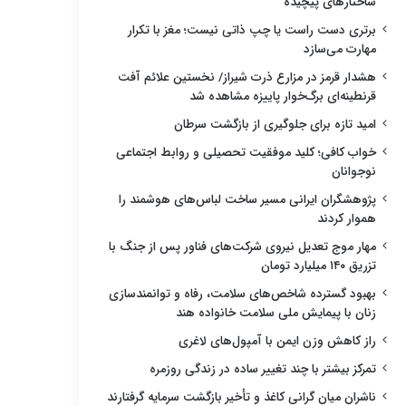
ساختارهای پیچیده
برتری دست راست یا چپ ذاتی نیست؛ مغز با تکرار
مهارت می‌سازد
هشدار قرمز در مزارع ذرت شیراز/ نخستین علائم آفت
قرنطینه‌ای برگ‌خوار پاییزه مشاهده شد
امید تازه برای جلوگیری از بازگشت سرطان
خواب کافی؛ کلید موفقیت تحصیلی و روابط اجتماعی
نوجوانان
پژوهشگران ایرانی مسیر ساخت لباس‌های هوشمند را
هموار کردند
مهار موج تعدیل نیروی شرکت‌های فناور پس از جنگ با
تزریق ۱۴۰ میلیارد تومان
بهبود گسترده شاخص‌های سلامت، رفاه و توانمندسازی
زنان با پیمایش ملی سلامت خانواده هند
راز کاهش وزن ایمن با آمپول‌های لاغری
تمرکز بیشتر با چند تغییر ساده در زندگی روزمره
ناشران میان گرانی کاغذ و تأخیر بازگشت سرمایه گرفتارند