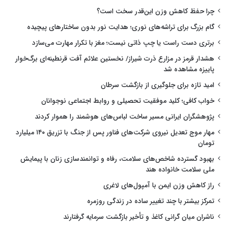
چرا حفظ کاهش وزن این‌قدر سخت است؟
گام بزرگ برای تراشه‌های نوری؛ هدایت نور بدون ساختارهای پیچیده
برتری دست راست یا چپ ذاتی نیست؛ مغز با تکرار مهارت می‌سازد
هشدار قرمز در مزارع ذرت شیراز/ نخستین علائم آفت قرنطینه‌ای برگ‌خوار
پاییزه مشاهده شد
امید تازه برای جلوگیری از بازگشت سرطان
خواب کافی؛ کلید موفقیت تحصیلی و روابط اجتماعی نوجوانان
پژوهشگران ایرانی مسیر ساخت لباس‌های هوشمند را هموار کردند
مهار موج تعدیل نیروی شرکت‌های فناور پس از جنگ با تزریق ۱۴۰ میلیارد
تومان
بهبود گسترده شاخص‌های سلامت، رفاه و توانمندسازی زنان با پیمایش
ملی سلامت خانواده هند
راز کاهش وزن ایمن با آمپول‌های لاغری
تمرکز بیشتر با چند تغییر ساده در زندگی روزمره
ناشران میان گرانی کاغذ و تأخیر بازگشت سرمایه گرفتارند