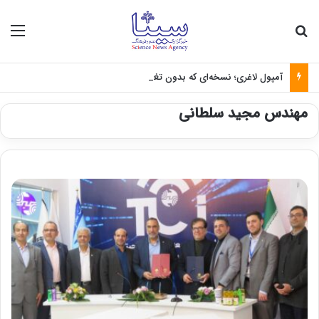
جستجو برای
منو
آمپول لاغری؛ نسخه‌ای که بدون تغذیه خطرناک می‌شود
مهندس مجید سلطانی