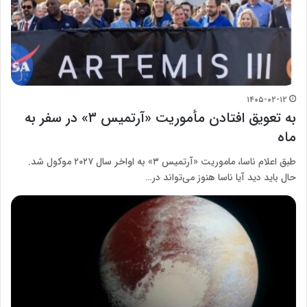
۱۴۰۵-۰۲-۱۲
به تعویق افتادن مأموریت «آرتمیس ۳» در سفر به
ماه
طبق اعلام ناسا، ماموریت «آرتمیس ۳» به اواخر سال ۲۰۲۷ موکول شد.
حال باید دید آیا ناسا هنوز می‌تواند در…