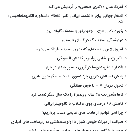
آمریکا مدل «دکتری صنعتی» را آزمایش می کند
افتخار جهانی برای دانشمند ایرانی؛ نادر انقطاع «اسطوره الکترومغناطیس»
شد
رکوردشکنی انرژی تجدیدپذیر با ۵۸۰۰ مگاوات برق
غرق‌شدگی؛ سایه مرگ در گرمای تابستان
آمپول لاغری؛ نسخه‌ای که بدون تغذیه خطرناک می‌شود
تأثیر رژیم غذایی پرفیبر بر کاهش افسردگی
اقتدار دانش‌بنیان‌ها در گروی حضور پایدار در بازار
پایش لحظه‌ای داروی پارکینسون با یک حسگر بدون باتری
تحول درمان HIV با قرص هفتگی
ناسا مأموریت ۴۸ ساله وویجر ۲ را یک سال دیگر تمدید کرد
کاهش ۹۸ درصدی بوی فاضلاب با نانوفیلتر ایرانی
چرا نمی توانیم از عادت های قدیمی دست برداریم؟
صیانت از میراث طبیعی شیراز با اولویت‌بخشی به زیرساخت‌های آبیاری
جهاد دانشگاهی؛ نماد جهاد علمی و امید به آینده علمی کشور