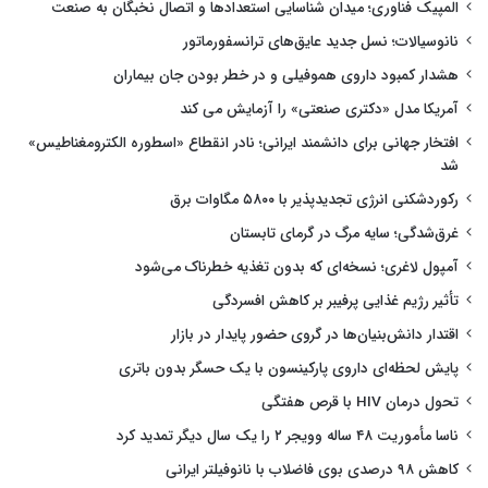
المپیک فناوری؛ میدان شناسایی استعدادها و اتصال نخبگان به صنعت
نانوسیالات؛ نسل جدید عایق‌های ترانسفورماتور
هشدار کمبود داروی هموفیلی و در خطر بودن جان بیماران
آمریکا مدل «دکتری صنعتی» را آزمایش می کند
افتخار جهانی برای دانشمند ایرانی؛ نادر انقطاع «اسطوره الکترومغناطیس»
شد
رکوردشکنی انرژی تجدیدپذیر با ۵۸۰۰ مگاوات برق
غرق‌شدگی؛ سایه مرگ در گرمای تابستان
آمپول لاغری؛ نسخه‌ای که بدون تغذیه خطرناک می‌شود
تأثیر رژیم غذایی پرفیبر بر کاهش افسردگی
اقتدار دانش‌بنیان‌ها در گروی حضور پایدار در بازار
پایش لحظه‌ای داروی پارکینسون با یک حسگر بدون باتری
تحول درمان HIV با قرص هفتگی
ناسا مأموریت ۴۸ ساله وویجر ۲ را یک سال دیگر تمدید کرد
کاهش ۹۸ درصدی بوی فاضلاب با نانوفیلتر ایرانی