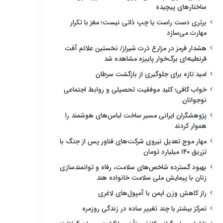
ساختارهای پیچیده
برتری دست راست یا چپ ذاتی نیست؛ مغز با تکرار
مهارت می‌سازد
هشدار قرمز در مزارع ذرت شیراز/ نخستین علائم آفت
قرنطینه‌ای برگ‌خوار پاییزه مشاهده شد
امید تازه برای جلوگیری از بازگشت سرطان
خواب کافی؛ کلید موفقیت تحصیلی و روابط اجتماعی
نوجوانان
پژوهشگران ایرانی مسیر ساخت لباس‌های هوشمند را
هموار کردند
مهار موج تعدیل نیروی شرکت‌های فناور پس از جنگ با
تزریق ۱۴۰ میلیارد تومان
بهبود گسترده شاخص‌های سلامت، رفاه و توانمندسازی
زنان با پیمایش ملی سلامت خانواده هند
راز کاهش وزن ایمن با آمپول‌های لاغری
تمرکز بیشتر با چند تغییر ساده در زندگی روزمره