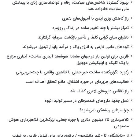
بهبود گسترده شاخص‌های سلامت، رفاه و توانمندسازی زنان با پیمایش
ملی سلامت خانواده هند
راز کاهش وزن ایمن با آمپول‌های لاغری
تمرکز بیشتر با چند تغییر ساده در زندگی روزمره
ناشران میان گرانی کاغذ و تأخیر بازگشت سرمایه گرفتارند
کودهای دامی فارس به انرژی پاک و درآمد پایدار تبدیل می‌شوند
فارس برای اولین بار در جهان سامانه هوشمند آبیاری ساخت/ آبیاری مزارع
با یک کلیک و اپلیکیشن موبایل
رکورد نگران‌کننده ساخت خبر جعلی با ظاهری واقعی با چت‌جی‌پی‌تی
فعالیت‌های جزیره‌ای در حوزه اشتغال، مانع تحقق اهداف است
راز تناقض داروهای لاغری کشف شد
نسل جدید داروهای ضدسرطان در مسیر تولید انبوه
چرا سرطان ریشه‌کن نمی‌شود؟
کلاهبرداری ۲۵ میلیون دلاری با چهره جعلی، بزرگ‌ترین کلاهبرداری هوش
مصنوعی
از «دانشگاه» تا «شهر دانشجو» / برنامه‌ریزی برای تبدیل فارس به قطب