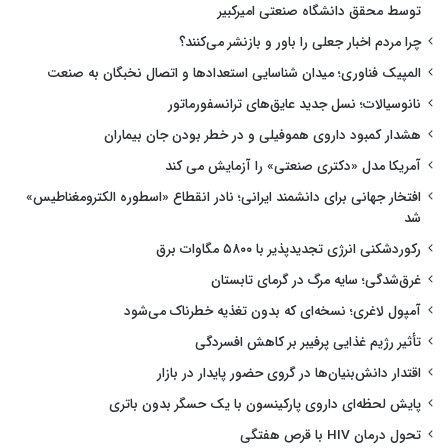
توسط محقق دانشگاه صنعتی امیرکبیر
چرا مردم اخبار جعلی را باور و بازنشر می‌کنند؟
المپیک فناوری؛ میدان شناسایی استعدادها و اتصال نخبگان به صنعت
نانوسیالات؛ نسل جدید عایق‌های ترانسفورماتور
هشدار کمبود داروی هموفیلی و در خطر بودن جان بیماران
آمریکا مدل «دکتری صنعتی» را آزمایش می کند
افتخار جهانی برای دانشمند ایرانی؛ نادر انقطاع «اسطوره الکترومغناطیس»
شد
رکوردشکنی انرژی تجدیدپذیر با ۵۸۰۰ مگاوات برق
غرق‌شدگی؛ سایه مرگ در گرمای تابستان
آمپول لاغری؛ نسخه‌ای که بدون تغذیه خطرناک می‌شود
تأثیر رژیم غذایی پرفیبر بر کاهش افسردگی
اقتدار دانش‌بنیان‌ها در گروی حضور پایدار در بازار
پایش لحظه‌ای داروی پارکینسون با یک حسگر بدون باتری
تحول درمان HIV با قرص هفتگی