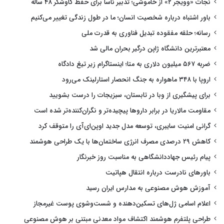
نجات «وویجر ۲» از خاموشی؛ تدبیر ناسا برای حفظ کاوشگر ۴۸ ساله
باور اشتباه درباره شخصیت انسان؛ ما در طول زندگی تغییر می‌کنیم
رسانه؛ حلقه مفقوده تبدیل فناوری به قدرت ملی
معتبرترین دانشگاه ژاپن درگیر بحران مالی شد
ضربه ۵۶۷ میلیون دلاری به متا؛ اینستاگرام زیر تیغ دادگاه
اروپا با ۳۴۸ ماهواره به جنگ انحصار استارلینک می‌رود
برای پیشگیری از وبا در تابستان، سبزیجات را درست بشویید
مقاومت مالاریا در برابر داروها پیچیده‌تر و نگران‌کننده‌تر شده است
گرانی امنیت سایبری، توسعه مدل جدید اوپن‌ای‌آی را متوقف کرد
کاهش ۲۹ درصدی مصرف انرژی ساختمان‌ها با یک طراحی هوشمند
پیام رئیس جهاددانشگاهی به مناسبت روز خبرنگار
باورهای نادرست درباره انتقال هپاتیت
آموزش هوش مصنوعی به مدارس ایران رسید
اعلام اسامی ژل‌های تسکین‌دهنده و شست‌وشوی پوست غیرمجاز
طراحی پلتفرم هوشمند اکتشاف مواد معدنی مبتنی بر هوش مصنوعی