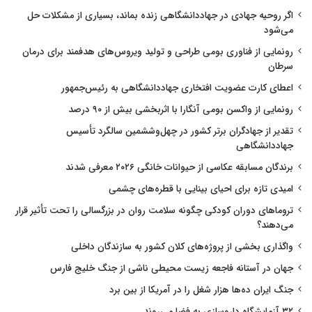
اگر روحیه جهادی در جهاددانشگاهی زنده بماند، بسیاری از مشکلات حل
می‌شود
رونمایی از فناوری بومی طراحی و تولید ویروس‌های هدفمند برای درمان
سرطان
اعطای کارت عضویت افتخاری جهاددانشگاهی به رئیس‌جمهور
رونمایی از واکسن بومی آنگارا با اثربخشی بیش از ۹۰ درصد
تقدیر از جهادگران برتر کشور در چهل‌وششمین سالگرد تأسیس
جهاددانشگاهی
برندگان مسابقه عکاسی از حیوانات خانگی ۲۰۲۶ معرفی شدند
امیدی تازه برای احیای بینایی با قطره‌های چشمی
تروماهای دوران کودکی چگونه سلامت روان در بزرگسالی را تحت تأثیر قرار
می‌دهند؟
واگذاری بخشی از پروژه‌های کلان کشور به سازندگان داخلی
جهان در آستانه فاجعه زیست محیطی ناشی از جنگ خلیج فارس
جنگ ایران ده‌ها هزار شغل را در آمریکا از بین برد
۳۲ آزمایشگاه داروسازی به فضا می‌روند