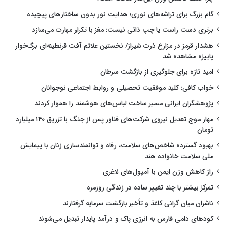
گام بزرگ برای تراشه‌های نوری؛ هدایت نور بدون ساختارهای پیچیده
برتری دست راست یا چپ ذاتی نیست؛ مغز با تکرار مهارت می‌سازد
هشدار قرمز در مزارع ذرت شیراز/ نخستین علائم آفت قرنطینه‌ای برگ‌خوار
پاییزه مشاهده شد
امید تازه برای جلوگیری از بازگشت سرطان
خواب کافی؛ کلید موفقیت تحصیلی و روابط اجتماعی نوجوانان
پژوهشگران ایرانی مسیر ساخت لباس‌های هوشمند را هموار کردند
مهار موج تعدیل نیروی شرکت‌های فناور پس از جنگ با تزریق ۱۴۰ میلیارد
تومان
بهبود گسترده شاخص‌های سلامت، رفاه و توانمندسازی زنان با پیمایش
ملی سلامت خانواده هند
راز کاهش وزن ایمن با آمپول‌های لاغری
تمرکز بیشتر با چند تغییر ساده در زندگی روزمره
ناشران میان گرانی کاغذ و تأخیر بازگشت سرمایه گرفتارند
کودهای دامی فارس به انرژی پاک و درآمد پایدار تبدیل می‌شوند